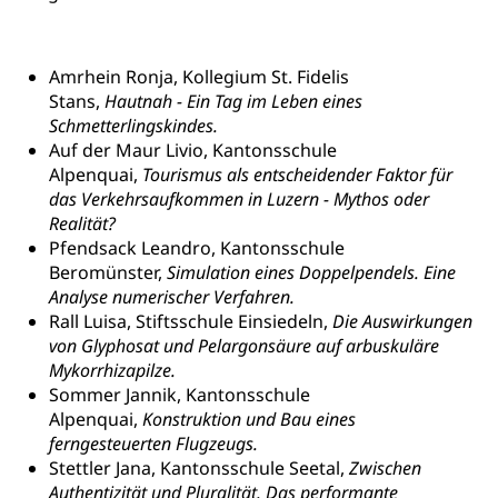
Zivilschutz
Staat und Recht
Amrhein Ronja, Kollegium St. Fidelis
Stans,
Hau
tnah - Ein Tag im Leben eines
Gleichstellung von Frau und Mann
Schmetterlingskindes.
Auf der Maur Livio, Kantonsschule
Diskriminierung, Gleichstellungsbüro, Mobbing
Alpenquai,
Tourismus als entscheidender Faktor für
das Verkehrsaufkommen in Luzern - Mythos oder
Gleichstellung aller Geschlechter und
Zivilverfahren
Realität?
Lebensformen
Zivilrecht, Zivilrechtspflege, Gerichtsverfahren
Pfendsack Leandro, Kantonsschule
Gleichstellung Menschen mit
Beromünster,
Simulation eines Doppelpendels. Eine
Bezirksgerichte: Aufgaben und Verfahren
Behinderungen
Betreibung und Konkurs
Analyse numerischer Verfahren.
Rall Luisa, Stiftsschule Einsiedeln,
Die Auswirkungen
Kosten im Zivilprozess
Schlichtungsbehörde Gleichstellung
Bankrott, Schulden, Zahlungsunfähigkeit, Pfändung
von Glyphosat und Pelargonsäure auf arbuskuläre
Mykorrhizapilze.
Schulden (gruezi.lu.ch)
Demokratie
Sommer Jannik, Kantonsschule
Betreibungsämter
Regierungsform, Stimm- und Wahlrecht,
Alpenquai,
Konstruktion und Bau eines
Stimmrecht, Abstimmungen, Wahlen, politische
ferngesteuerten Flugzeugs.
Betreibungsverfahren
Parteien, Grundfreiheiten, Pluralismus
Stettler Jana, Kantonsschule Seetal,
Zwischen
Konkursämter
Authentizität und Pluralität. Das performante