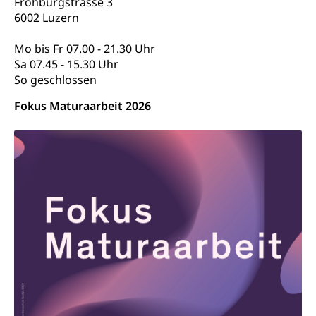
(fabia)
Frohburgstrasse 3
Strafrecht, Strafrechtspflege, Gerichtsverfahren,
6002 Luzern
Strafregistereintrag, Strafregisterauszug,
Schutz vor Diskriminierung
Kriminalität
Mo bis Fr 07.00 - 21.30 Uhr
Sa 07.45 - 15.30 Uhr
Strafverfahren Staatsanwaltschaft
Vormundschaft
So geschlossen
Strafregisterauszug bestellen (EJPD)
Vormund, Amtsvormund, Mündel,
Vormundschaftsbehörde, Kindesschutz,
Fokus Maturaarbeit 2026
Jugendschutz
Kindes- und Erwachsenenschutz KESB
Kindes- und Erwachsenenschutzbehörden im
Umwelt und Bauen
Kanton Luzern
Abfall
Abfallentsorgung, Kehrichtabfuhr, Müllabfuhr
Abfall und Entsorgung
Boden, Natur und Landschaft
Gemeindeverbände für Abfallentsorgung
Bodenschutz, Landschaftsschutz, Gewässerschutz,
Naturschutz, Umweltschutz