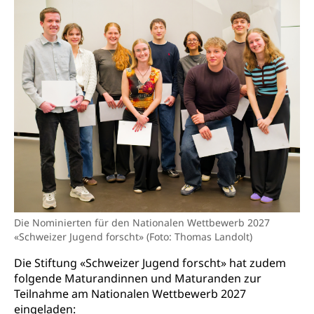
Kantonaler Führungsstab
Polizei
Ordnungskräfte, Sicherheit, öffentliche Ordnung
Polizei
Versorgung
Vorratshaltung, Vorrat
Wasserversorgung
Waffen
Waffenerwerbsschein, Waffenschein, Waffenbüro,
Waffentragen, Selbstverteidigung
Waffen, Sprengstoffe und Pyrotechnik
Zivildienst
Die Nominierten für den Nationalen Wettbewerb 2027
Militärdienst
«Schweizer Jugend forscht» (Foto: Thomas Landolt)
Bundesamt für Zivildienst ZIVI
Zivilschutz
Die Stiftung «Schweizer Jugend forscht» hat zudem
folgende Maturandinnen und Maturanden zur
Erwerbsausfallentschädigung (WAS Luzern)
Schutzdienstpflicht, Schutzraum,
Teilnahme am Nationalen Wettbewerb 2027
Schutzraumbaupflicht
eingeladen: