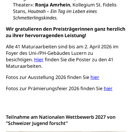
Theater»:
Ronja Amrhein
, Kollegium St. Fidelis
Jugend+Sport
Tierschutz
Todesfall
Stans,
Hautnah – Ein Tag im Leben eines
Freiwilliger Schulsport
Schmetterlingskindes.
Hobbytierhaltung und Bienen
Bestattung, Beerdigung, Testament, Erbrecht,
Erbschaft, Todesschein, Todesanzeige,
Sportförderung
Wir gratulieren den Preisträgerinnen ganz herzlich
Veterinärdienst
Zivilstandsamt, Erben, Erbenliste
zu ihrer hervorragenden Leistung!
Wildtiere
Ärztliche Todesbescheinigung
Alle 41 Maturaarbeiten sind bis am 2. April 2026 im
Halten von Wildtieren
Foyer des Uni-/PH-Gebäudes Luzern zu
Sicherheit
besichtigen.
Hier
finden Sie die Poster zu den 41
Haltung Heimtiere
Maturaarbeiten.
Hunde
Armee
Fotos zur Ausstellung 2026 finden Sie
hier
Militär, Militärdienst, Militärdienstpflicht,
Wehrpflicht, Berufssoldat, Militärdienstverweigerer,
Fotos zur Prämierungsfeier 2026 finden Sie
hier
Dienstverweigerer, Militärdienstverweigerung,
Wehrpflichtersatz, Wehrpflichtersatzabgabe
Militär
Bevölkerungsschutz
Teilnahme am Nationalen Wettbewerb 2027 von
Schweizer Armee
Katastrophenschutz, Katastrophenhilfe, Polizei,
"Schweizer Jugend forscht"
Feuerwehr, Gesundheitswesen, technische Betriebe,
Erwerbsausfallentschädigung (WAS Luzern)
Alarmierung, Sirenentest