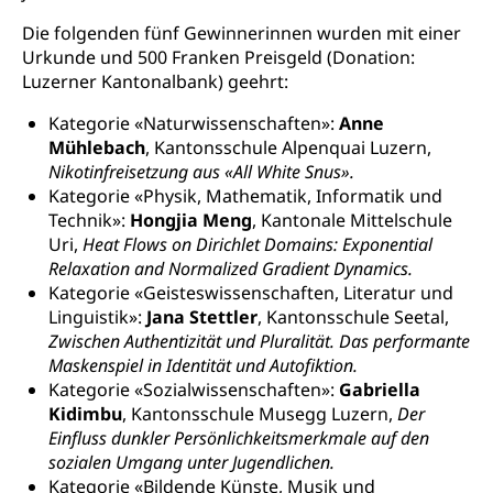
Namensänderungen
Familienzulagen (WAS Luzern)
Kinder und Jugendliche
Die folgenden fünf Gewinnerinnen wurden mit einer
Urkunde und 500 Franken Preisgeld (Donation:
Schwangerschaft / Geburt (gruezi.lu.ch)
Mündigkeit, Kindesschutz, Jugendschutz
Luzerner Kantonalbank) geehrt:
Kinder- und Jugendförderung
Pflege / Pflegeheim
Kategorie «Naturwissenschaften»:
Anne
Psychische Gesundheit
Mühlebach
, Kantonsschule Alpenquai Luzern,
Hauspflege, spitalexterne Pflege, Spitex
Nikotinfreisetzung aus «All White Snus».
IV für Kinder und Jugendliche (WAS Luzern)
Betreuende Angehörige
Religion
Kategorie «Physik, Mathematik, Informatik und
Technik»:
Hongjia Meng
, Kantonale Mittelschule
Pflegeheimliste und freie Pflegeplätze
Kirche, Gottesdienst, Seelsorge,
Uri,
Heat Flows on Dirichlet Domains: Exponential
Religionsgemeinschaft
Betreuung von Angehörigen (WAS Luzern)
Relaxation and Normalized Gradient Dynamics.
Kategorie «Geisteswissenschaften, Literatur und
Religionsvielfalt Im Kanton Luzern (unilu)
Sport
Linguistik»:
Jana Stettler
, Kantonsschule Seetal,
Religion (gruezi.lu.ch)
Freizeitaktivitäten, Schulsport, Spitzensport,
Zwischen Authentizität und Pluralität. Das performante
Breitensport, Jugend und Sport, Sportanlagen
Maskenspiel in Identität und Autofiktion.
Kategorie «Sozialwissenschaften»:
Gabriella
Olympiateam Kanton Luzern
Tiere
Kidimbu
, Kantonsschule Musegg Luzern,
Der
Einfluss dunkler Persönlichkeitsmerkmale auf den
Offene Sporthallen
Haustiere, Heimtiere, Wildtiere, Veterinärmedizin,
sozialen Umgang unter Jugendlichen.
Tiermedizin, Tierarzt, Tierschutz, Jagd, Fischerei,
Gesundheitsförderung
Viehzucht
Kategorie «Bildende Künste, Musik und