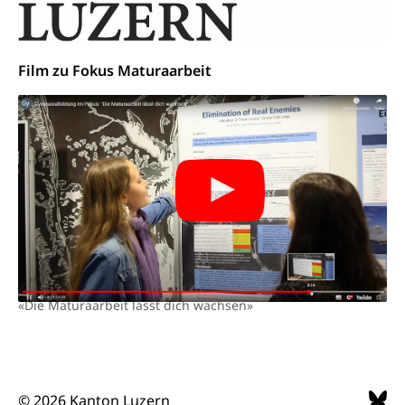
Klimaveränderung, Treibhauseffekt
(Geoportal)
Atmosphäre, Luft, Klima (Geoportal)
Raumplanung
Film zu Fokus Maturaarbeit
Klima
Raumplan, Nutzungsplan
Raumdatenpool
Richtplanung Kanton Luzern (ARE)
Raum und Wirtschaft rawi
«Die Maturaarbeit lässt dich wachsen»
© 2026 Kanton Luzern