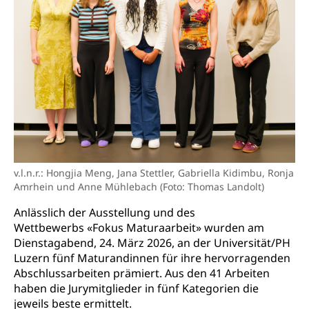
Adoptivkind, Adoptiveltern, Adoptionsvermittlung,
Adoptionsverfahren, elterliche Gewalt, elterliche
Sorge
Adoption
Aufenthaltsbewilligungen
Niederlassungsbewilligung, Aufenthalt,
Niederlassung, Wohnsitz
Amt für Migration
Ausweise und Bescheinigungen
Reisepass, Identitätskarte, Visum, Geburtsurkunde
v.l.n.r.: Hongjia Meng, Jana Stettler, Gabriella Kidimbu, Ronja
Jagdausweis, Fischereiausweis
Einbürgerung
Amrhein und Anne Mühlebach (Foto: Thomas Landolt)
Strafregisterauszug bestellen
Nationalität, Staatsangehörigkeit,
Anlässlich der Ausstellung und des
Staatsbürgerschaft, Bürgerrecht, Erwerb des
Waffen, Sprengstoffe und Pyrotechnik
Wettbewerbs «Fokus Maturaarbeit» wurden am
Bürgerrechts, Verlust des Bürgerrechts,
Einbürgerungsverfahren
Dienstagabend, 24. März 2026, an der Universität/PH
Reisepass, Identitätskarte
Luzern fünf Maturandinnen für ihre hervorragenden
Einbürgerungen
Geburt
Strassenverkehrsamt (Führerausweis,
Abschlussarbeiten prämiert. Aus den 41 Arbeiten
Fahrzeugausweis)
haben die Jurymitglieder in fünf Kategorien die
Geburtsurkunde, Geburtsschein, Geburtsanzeige
jeweils beste ermittelt.