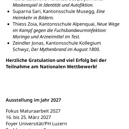
Volksrechte
Kantonale Steuern
Maskenspiel in Identität und Autofiktion.
Suparna Sari, Kantonsschule Musegg,
Eine
Finanzausgleich, Einkommenssteuer, Kopfsteuer,
Personalsteuer, Haushaltssteuer, Vermögenssteuer,
Heimkehr in Bildern.
Verrechnungssteuer, Quellensteuer,
Thiess Zoia, Kantonsschule Alpenquai,
Neue Wege
Grundstückgewinnsteuer, Liegenschaftssteuer,
im Kampf gegen die Fuchsbandwurminfektion:
Handänderungssteuer, Grundsteuer, Kirchensteuer,
Moringa und Arzneimittel im Test.
Gewerbesteuer, Vergnügungssteuer,
Zeindler Jonas, Kantonsschule Kollegium
Reklameplakatsteuer, Verkehrssteuer,
Schwyz,
Der Mythenbrand im August 1800.
Erbschaftssteuer, Schenkungssteuer, Gewinn- und
Kapitalsteuer
Herzliche Gratulation und viel Erfolg bei der
Teilnahme am Nationalen Wettbewerb!
Steuern (Dienststelle)
Ombudsstellen
Vermittler, Vermittlungsstelle, Schlichtungsstelle,
Vermittlung, Schlichtung, Mediation
Umgang mit Beschwerden (Volksschulen)
Rassismus
Ausstellung im Jahr 2027
Beschwerde Strassenverkehrsamt
Diskriminierung, Fremdenfeindlichkeit,
Fokus Maturaarbeit 2027
Gleichberechtigung
Beschwerdestelle Spitäler
16. bis 25. März 2027
Anlaufstelle Schutz vor Diskriminierung
Strafregister und Strafverfahren
Foyer Universität/PH Luzern
Schlichtungsstelle SEG