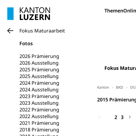
Bildung und Fo
Themen
Onlin
Wissenschaft
Forschungsförde
Fokus Maturaarbeit
Pilotprojekt
Erwachsenenb
Fotos
Umschulung, zwe
Grundkompetenze
2026 Prämierung
2026 Ausstellung
Erwachsene
Berufliche Gr
Fokus Matur
2025 Prämierung
2025 Ausstellung
Fachperson B
Lehre, Berufsfac
2024 Prämierung
Allgemeinbil
Kanton
BKD
DG
2024 Ausstellung
2023 Prämierung
Schulen und 
Hochschule F
Bildung & Be
2015 Prämierun
2023 Ausstellung
Fremdsprache
Studium, Hochsc
Berufsabschl
2022 Prämierung
2022 Ausstellung
Information
1
2
3
Campus Hor
Mittelschulen
2021 Prämierung
Berufslehre (
2018 Prämierung
Pädagogische
Gymnasium, Hand
Informatikmitte