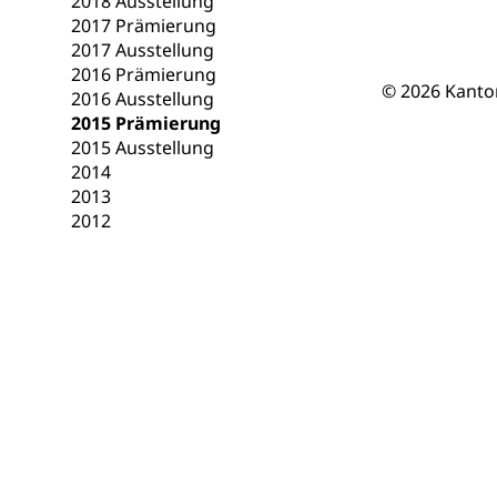
2018 Ausstellung
Berufsmaturi
und Vollzeitsch
2017 Prämierung
2017 Ausstellung
Berufsbildung
Obligatorische
2016 Prämierung
© 2026 Kanto
2016 Ausstellung
Fach- & Wirt
Schulpflicht, S
2015 Prämierung
Psychomotorik, 
Gymnasien & 
2015 Ausstellung
2014
Kantonale S
Stipendien un
Gesundheits
2013
Sonderschul
Studienbeihilfe
2012
Heilpädagogi
Stipendien U
Universität
Fachstelle St
Technische Hoch
Hochschulbildung
Finanzielle 
Hochschule Luze
(Dachorganisati
swissunivers
Vorschule
Kindergarten, Ki
Kinderbetre