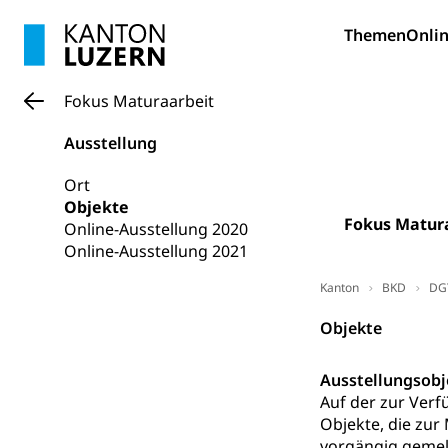
Bildung und Fo
Themen
Onlin
Wissenschaft
Forschungsförde
Fokus Maturaarbeit
Pilotprojekt
Erwachsenenb
Ausstellung
Umschulung, zwe
Grundkompetenze
Ort
Objekte
Erwachsene
Berufliche Gr
Fokus Matur
Online-Ausstellung 2020
Online-Ausstellung 2021
Fachperson B
Lehre, Berufsfac
Allgemeinbil
Kanton
BKD
DG
Schulen und 
Hochschule F
Bildung & Be
Objekte
Fremdsprache
Studium, Hochsc
Berufsabschl
Ausstellungsobj
Information
Campus Hor
Mittelschulen
Auf der zur Verf
Berufslehre (
Objekte, die zur
Pädagogische
Gymnasium, Hand
vorgängig gemeld
Informatikmitte