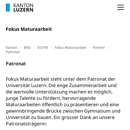
(gewaltpraevention.lu.ch)
Entlassung, Stellenverlust, Arbeitsmangel,
Na
Unterbeschäftigung, Arbeitslosenversicherung,
Arbeitsgericht
Arbeitslosenentschädigung
Schlichtungsbehörde Arbeit
Fokus Maturaarbeit
Arbeitslosigkeit (gruezi.lu.ch)
Berufliche Selbständigkeit
Arbeitslosigkeit und Stellensuche (WAS
selbständig Erwerbender, Freiberufler
Luzern)
Kanton
BKD
DGYM
Fokus Maturaarbeit
Partner
Unterstützung der Wirtschaftsförderung
Patronat
Pensionierung
Arbeitslosenentschädigung (WAS Luzern)
Luzern
Frühpensionierung, Altersrente, berufliche
Patronat
Vorsorge, Altersvorsorge
Handelsregister Luzern
Dienststelle Steuern - Wissenswertes
Fokus Maturaarbeit steht unter dem Patronat der
AHV-Altersrente (WAS Luzern)
Universität Luzern. Die enge Zusammenarbeit und
Selbständige (WAS Luzern)
LUPK - Luzerner Pensionskasse
die wertvolle Unterstützung machen es möglich,
Bildung und Forschung
junge Talente zu fördern, hervorragende
Altersvorsorge (gruezi.lu.ch)
Maturaarbeiten öffentlich zu präsentieren und eine
Wissenschaftsförderung
gewinnbringende Brücke zwischen Gymnasium und
Forschungsförderung, Wissenschaftsmarketing,
Universität zu bauen. Ein grosser Dank an unsere
Wissenschaft, Forschung, Entwicklung, Projekte
Patronatsträgerin: