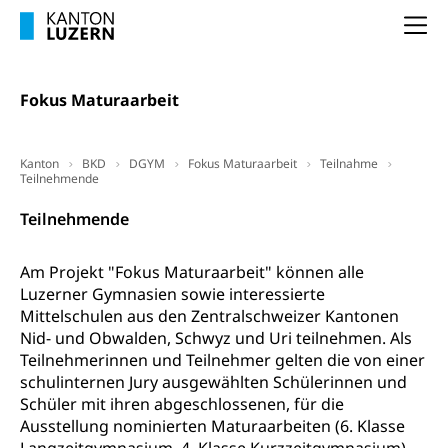
Na
Pilotprojekte Klima
Erwachsenenbildung und Weiterbildung
Innovative Projekte Landwirtschaft und
Umschulung, zweiter Bildungsweg,
Nachdiplomstudium, Zusatzlehre, Höhere
Wald
Fokus Maturaarbeit
Berufsbildung, Berufsmatura nach Lehre,
Projektförderung Universität Luzern unilu
Neuorientierung, Grundkompetenzen,
Berufsberatung, Standortbestimmung,
Kanton
BKD
DGYM
Fokus Maturaarbeit
Teilnahme
Studienberatung, Beratung und Unterstützung,
Teilnehmende
Berufsabschluss für Erwachsene
Teilnehmende
Erwachsenenmatura
Berufliche Grundbildung
Bildungsgutscheine Grundkompetenzen
Lehre, Berufsfachschule, Lehrbetrieb, Lehrvertrag,
Am Projekt "Fokus Maturaarbeit" können alle
Berufsberatung, Qualifikationsverfahren,
Luzerner Gymnasien sowie interessierte
Bildung & Berufsabschluss für Erwachsene
Berufswahl & Berufsberatung, Schnupperlehre und
Mittelschulen aus den Zentralschweizer Kantonen
Lehrstellensuche, Berufsmaturität,
Fachperson Betreuung (verkürzte
Nid- und Obwalden, Schwyz und Uri teilnehmen. Als
Brückenangebote, Zugewanderte & Arbeitsmarkt,
Grundbildung)
Fachstelle Berufsbildung
Teilnehmerinnen und Teilnehmer gelten die von einer
schulinternen Jury ausgewählten Schülerinnen und
Fachperson Gesundheit (verkürzte
Schulen und Berufsbildungszentren
Hochschule Fachhochschule
Schüler mit ihren abgeschlossenen, für die
Grundbildung)
Ausstellung nominierten Maturaarbeiten (6. Klasse
Integrationsvorlehre INVOL Zentralschweiz
Studium, Hochschulstudium, tertiäre Bildung
Allgemeinbildung für Erwachsene