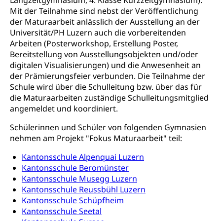
Langzeitgymnasium, 4. Klasse Kurzzeitgymnasium).
Fremdsprachen in der Berufslehre –
Mit der Teilnahme sind nebst der Veröffentlichung
Berufsberatung (berufsberatung.ch)
Campus Horw
Mittelschulen
MobiLingua
der Maturaarbeit anlässlich der Ausstellung an der
Grundkompetenzen (einfach-besser.ch)
Campus Horw (HSLU)
Gymnasium, Handelsmittelschule, Sekundarstufe II,
Universität/PH Luzern auch die vorbereitenden
Informationen für Lernende und Gesetzliche
Kantonsschule, Fachmittelschule, Fachmatura,
Arbeiten (Posterworkshop, Erstellung Poster,
Bildung & Berufsabschluss für Erwachsene
Fachstelle Hochschulbildung
Vertreter
Fachklasse Grafik Luzern, Berufsmatura,
Bereitstellung von Ausstellungsobjekten und/oder
Informatikmittelschule, Fachmittelschulzentrum
Lehre nach dem Gymnasium
Hochschulen
digitalen Visualisierungen) und die Anwesenheit an
Informationen für zugewanderte Personen
FMS, Fachmittelschulen, Vollzeitschulen mit
der Prämierungsfeier verbunden. Die Teilnahme der
Berufsmatura BM, Aufnahmebedingungen FMS und
Höhere Berufsbildung
Hochschule Luzern HSLU
Schnupperlehre & Lehrstellensuche
Schule wird über die Schulleitung bzw. über das für
Vollzeitschulen mit BM
die Maturaarbeiten zuständige Schulleitungsmitglied
Berufsabschluss für Erwachsene
Pädagogische Hochschule Luzern, PH Luzern
Beruf & Weiterbildung (beruf.lu.ch)
angemeldet und koordiniert.
Berufsbildung / Mittelschulen (gruezi.lu.ch)
Obligatorische Schulzeit
Höhere Bildung (hflu.ch)
Höhere Fachschule Luzern HFLU
Berufslehre (beruf.lu.ch)
Fachklasse Grafik (fachklassegrafik.ch)
Schulpflicht, Schulobligatorium, Primarschule,
Schülerinnen und Schüler von folgenden Gymnasien
Beratung & Unterstützung
Fachstelle Berufsbildung
Sekundarschule, Schulferien, Tagesschule,
nehmen am Projekt "Fokus Maturaarbeit" teil:
Fach- & Wirtschafts-Mittelschulzentrum FMZ
Schulergänzende Betreuung, Logopädie,
Neuorientierung
BIZ Beratungs- und Informationszentrum
Psychomotorik, Schulpsychologie, Schulsozialarbeit,
Kantonsschule Alpenquai Luzern
Gymnasialbildung, Kantonsschulen
für Bildung und Beruf
Heilpädagogik und Sonderschulen
Kantonsschule Beromünster
Gymnasien & Fachmittelschulen (beruf.lu.ch)
Berufsmaturität
Kantonsschule Musegg Luzern
Kantonale Sportcamps
Stipendien und Darlehen
Kantonsschule Reussbühl Luzern
Studienwahl- und Studienbearatung
Zentrum für Brückenangebote
Kantonsschule Schüpfheim
Primarschule
Studienbeihilfe, Stipendien, Ausbildungsdarlehen
Fachklasse Grafik
Kantonsschule Seetal
Sekundarschule