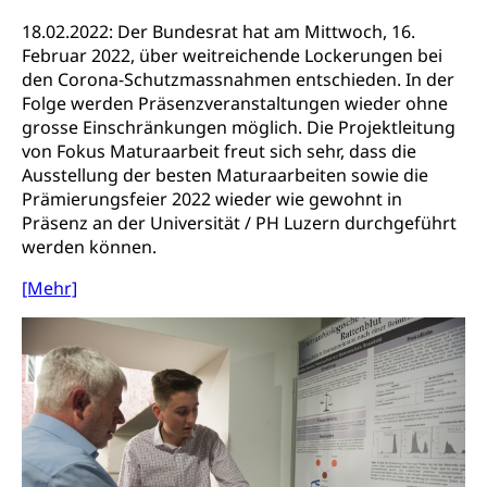
Staatsarchiv Luzern
Kulturelle Einrichtungen
18.02.2022: Der Bundesrat hat am Mittwoch, 16.
Februar 2022, über weitreichende Lockerungen bei
Zentral- und Hochschulbibliothek
Museen, Theater, Bibliotheken
den Corona-Schutzmassnahmen entschieden. In der
Archiv der Denkmalpflege
Folge werden Präsenzveranstaltungen wieder ohne
Dienststelle Kultur
Kulturförderung
grosse Einschränkungen möglich. Die Projektleitung
Kunst & Kultur (Luzern Tourismus)
Kulturpolitik, Sprachförderung, Denkmalpflege,
von Fokus Maturaarbeit freut sich sehr, dass die
kulturelles Angebot, Kulturerbe, kulturelles Erbe,
Ausstellung der besten Maturaarbeiten sowie die
Nachwuchsförderung, Vermittlung, Selektive
Prämierungsfeier 2022 wieder wie gewohnt in
Förderung, Kulturausschreibungen, Kulturpreis,
Präsenz an der Universität / PH Luzern durchgeführt
Werkbeitrag, Produktionsbeitrag, Recherche,
werden können.
Bildende Kunst, Angewandte Kunst, Theater/Tanz,
Musik, Entwicklung, Programmbeiträge,
[Mehr]
Filmförderung, Regionale Förderfonds,
Werkankäufe, Kunstankäufe, Kunst und Bau, Schule
und Kultur, Kulturgesuche, Kulturvermittlung
Kulturförderung und Vermittlung
Angebote für Schulklassen
Mobilität
Zentralschweizer Filmförderung
Schiene und öffentlicher Verkehr