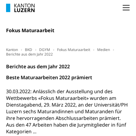
Kindergarten & Basisstufe
Konsumentenrechte, Produktsicherheit,
Na
Frühe Förderung
Preisüberwachung, Preisüberwacher,
Konsumentenorganisation, parallele Einfuhr,
regionale Erschöpfung, nationale Erschöpfung,
Fokus Maturaarbeit
internationale Erschöpfung, Preisabsprache, Kartell,
Cassis-deDijon-Prinzip
Kanton
BKD
DGYM
Fokus Maturaarbeit
Medien
Lebensmittelkontrolle und
Krankenversicherung
Berichte aus dem Jahr 2022
Verbraucherschutz
Unfallversicherung, Berufsunfallversicherung,
Berichte aus dem Jahr 2022
Krankheit, Unfall, Prämienverbilligung,
Krankenkasse
Beste Maturaarbeiten 2022 prämiert
Krankenversicherung (WAS Luzern)
Lebensmittelsicherheit
30.03.2022: Anlässlich der Ausstellung und des
Prämienverbilligung (WAS Luzern)
sichere Lebensmittel, Lebensmittelkontrolle,
Wettbewerbs «Fokus Maturaarbeit» wurden am
Lebensmittelhygiene, Produktesicherheit
Dienstagabend, 29. März 2022, an der Universität/PH
Obligatorische Krankenversicherung (WAS
Luzern sechs Maturandinnen und Maturanden für
Luzern)
Trinkwasser
Prävention
ihre hervorragenden Abschlussarbeiten prämiert.
Kranken- und Unfallversicherung
Aus den 47 Arbeiten haben die Jurymitglieder in fünf
Lebensmittel
Gesundheitsvorsorge, Wellness, Unfallverhütung,
Kategorien ...
Suchtprävention, Alkoholprävention,