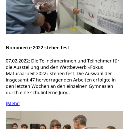
Schienenverkehr, Zugverkehr, Bahnverkehr,
Transportmittel, öffentlicher Verkehr
Verkehrsverbund Luzern VVL
Schifffahrt
Öffentlicher Verkehr Luzern Mobil
Schiffsverkehr, Binnenschifffahrt, Seeschifffahrt,
Flussschifffahrt
Nominierte 2022 stehen fest
Schifffahrt (Strassenverkehrsamt)
Strasse
07.02.2022: Die Teilnehmerinnen und Teilnehmer für
Autoverkehr, Lastwagenverkehr, Schwerverkehr,
die Ausstellung und den Wettbewerb «Fokus
leistungsabhängige Schwerverkehrsabgabe,
Maturaarbeit 2022» stehen fest. Die Auswahl der
Langsamverkehr, Transportmittel, Auto, Motorrad,
insgesamt 47 hervorragenden Arbeiten erfolgte in
Individualverkehr
den letzten Wochen an den einzelnen Gymnasien
zentras (Betrieb und Unterhalt LU, OW, NW,
durch eine schulinterne Jury. ...
ZG)
[Mehr]
Persönliches
Strassenverkehrsamt
Verkehr und Infrastruktur vif
Zivilstand
Kantonsstrassen
Geburt, Heirat, Ehe, Partnerschaft, Tod,