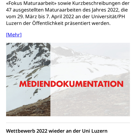
«Fokus Maturaarbeit» sowie Kurzbeschreibungen der
Gesundheitsversorgung
AHV / IV
Soziale Sicherheit
47 ausgestellten Maturaarbeiten des Jahres 2022, die
Altersrente, Invalidenrente, Witwenrente,
vom 29. März bis 7. April 2022 an der Universität/PH
Sozialversicherung, Vorsorgeeinrichtung,
Luzern der Öffentlichkeit präsentiert werden.
Pensionskasse, erste Säule, zweite Säule, dritte
Säule, Hilflosenentschädigung,
[Mehr]
Ergänzungsleistungen, Altersvorsorge,
Todesfallversicherung
Hilfslosenentschädigung (WAS Luzern)
Behinderung
AHV-Hinterlassenenrente (WAS Luzern)
Körperbehinderung, körperliche Behinderung,
geistige Behinderung, psychische Behinderung,
AHV-Beiträge (WAS Luzern)
Erwerbsunfähigkeit, Behinderte
Informationsstelle AHV/IV
Inklusion im Sport
Ergänzungsleistungen (EL) (WAS Luzern)
Menschen mit Behinderungen
Kultur und Medien
AHV-Altersrente (WAS Luzern)
IV-Leistungen (WAS Luzern)
Archive und Bibliotheken
Wettbewerb 2022 wieder an der Uni Luzern
Bücher, Bundesarchiv, Landesbibliothek