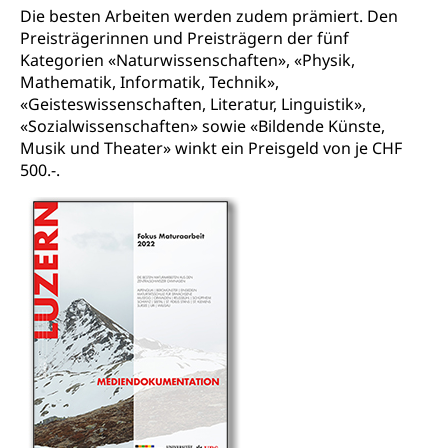
Fachperson Betreuung (verkürzte
Brückenangebote, Zugewanderte & Arbeitsmarkt,
Die besten Arbeiten werden zudem prämiert. Den
Grundbildung)
Fachstelle Berufsbildung
Preisträgerinnen und Preisträgern der fünf
Fachperson Gesundheit (verkürzte
Kategorien «Naturwissenschaften», «Physik,
Schulen und Berufsbildungszentren
Hochschule Fachhochschule
Grundbildung)
Mathematik, Informatik, Technik»,
«Geisteswissenschaften, Literatur, Linguistik»,
Integrationsvorlehre INVOL Zentralschweiz
Studium, Hochschulstudium, tertiäre Bildung
Allgemeinbildung für Erwachsene
«Sozialwissenschaften» sowie «Bildende Künste,
Fremdsprachen in der Berufslehre –
Musik und Theater» winkt ein Preisgeld von je CHF
Berufsberatung (berufsberatung.ch)
Campus Horw
Mittelschulen
MobiLingua
500.-.
Grundkompetenzen (einfach-besser.ch)
Campus Horw (HSLU)
Gymnasium, Handelsmittelschule, Sekundarstufe II,
Informationen für Lernende und Gesetzliche
Kantonsschule, Fachmittelschule, Fachmatura,
Bildung & Berufsabschluss für Erwachsene
Fachstelle Hochschulbildung
Vertreter
Fachklasse Grafik Luzern, Berufsmatura,
Informatikmittelschule, Fachmittelschulzentrum
Lehre nach dem Gymnasium
Hochschulen
Informationen für zugewanderte Personen
FMS, Fachmittelschulen, Vollzeitschulen mit
Berufsmatura BM, Aufnahmebedingungen FMS und
Höhere Berufsbildung
Hochschule Luzern HSLU
Schnupperlehre & Lehrstellensuche
Vollzeitschulen mit BM
Berufsabschluss für Erwachsene
Pädagogische Hochschule Luzern, PH Luzern
Beruf & Weiterbildung (beruf.lu.ch)
Berufsbildung / Mittelschulen (gruezi.lu.ch)
Obligatorische Schulzeit
Höhere Bildung (hflu.ch)
Höhere Fachschule Luzern HFLU
Berufslehre (beruf.lu.ch)
Fachklasse Grafik (fachklassegrafik.ch)
Schulpflicht, Schulobligatorium, Primarschule,
Beratung & Unterstützung
Fachstelle Berufsbildung
Sekundarschule, Schulferien, Tagesschule,
Fach- & Wirtschafts-Mittelschulzentrum FMZ
Schulergänzende Betreuung, Logopädie,
Neuorientierung
BIZ Beratungs- und Informationszentrum
Psychomotorik, Schulpsychologie, Schulsozialarbeit,
Gymnasialbildung, Kantonsschulen
für Bildung und Beruf