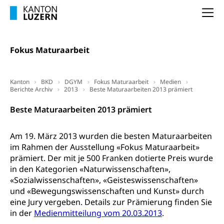
(gewaltpraevention.lu.ch)
Entlassung, Stellenverlust, Arbeitsmangel,
Na
Unterbeschäftigung, Arbeitslosenversicherung,
Arbeitsgericht
Arbeitslosenentschädigung
Schlichtungsbehörde Arbeit
Fokus Maturaarbeit
Arbeitslosigkeit (gruezi.lu.ch)
Berufliche Selbständigkeit
Arbeitslosigkeit und Stellensuche (WAS
selbständig Erwerbender, Freiberufler
Luzern)
Kanton
BKD
DGYM
Fokus Maturaarbeit
Medien
Unterstützung der Wirtschaftsförderung
Berichte Archiv
Pensionierung
2013
Beste Maturaarbeiten 2013 prämiert
Arbeitslosenentschädigung (WAS Luzern)
Luzern
Frühpensionierung, Altersrente, berufliche
Beste Maturaarbeiten 2013 prämiert
Vorsorge, Altersvorsorge
Handelsregister Luzern
Dienststelle Steuern - Wissenswertes
Am 19. März 2013 wurden die besten Maturaarbeiten
AHV-Altersrente (WAS Luzern)
im Rahmen der Ausstellung «Fokus Maturaarbeit»
Selbständige (WAS Luzern)
LUPK - Luzerner Pensionskasse
prämiert. Der mit je 500 Franken dotierte Preis wurde
Bildung und Forschung
in den Kategorien «Naturwissenschaften»,
Altersvorsorge (gruezi.lu.ch)
«Sozialwissenschaften», «Geisteswissenschaften»
Wissenschaftsförderung
und «Bewegungswissenschaften und Kunst» durch
Forschungsförderung, Wissenschaftsmarketing,
eine Jury vergeben. Details zur Prämierung finden Sie
Wissenschaft, Forschung, Entwicklung, Projekte
in der
Medienmitteilung vom 20.03.2013
.