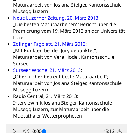
Fremdsprachen in der Berufslehre –
Berufsberatung (berufsberatung.ch)
Campus Horw
Mittelschulen
Maturaarbeit von Josiana Steiger, Kantonsschule
MobiLingua
Musegg Luzern
Grundkompetenzen (einfach-besser.ch)
Campus Horw (HSLU)
Gymnasium, Handelsmittelschule, Sekundarstufe II,
Informationen für Lernende und Gesetzliche
Neue Luzerner Zeitung, 20. März 2013
:
Kantonsschule, Fachmittelschule, Fachmatura,
Bildung & Berufsabschluss für Erwachsene
Fachstelle Hochschulbildung
Vertreter
„Die besten Maturaarbeiten“; Bericht über die
Fachklasse Grafik Luzern, Berufsmatura,
Informatikmittelschule, Fachmittelschulzentrum
Prämierung vom 19. März 2013 an der Universität
Lehre nach dem Gymnasium
Hochschulen
Informationen für zugewanderte Personen
FMS, Fachmittelschulen, Vollzeitschulen mit
Luzern
Berufsmatura BM, Aufnahmebedingungen FMS und
Höhere Berufsbildung
Hochschule Luzern HSLU
Schnupperlehre & Lehrstellensuche
Zofinger Tagblatt, 21. März 2013
:
Vollzeitschulen mit BM
„Mit Punkten bei der Jury gepunktet“;
Berufsabschluss für Erwachsene
Pädagogische Hochschule Luzern, PH Luzern
Beruf & Weiterbildung (beruf.lu.ch)
Maturaarbeit von Vera Hodel, Kantonsschule
Berufsbildung / Mittelschulen (gruezi.lu.ch)
Obligatorische Schulzeit
Höhere Bildung (hflu.ch)
Höhere Fachschule Luzern HFLU
Sursee
Berufslehre (beruf.lu.ch)
Fachklasse Grafik (fachklassegrafik.ch)
Schulpflicht, Schulobligatorium, Primarschule,
Surseer Woche, 21. März 2013
:
Beratung & Unterstützung
Fachstelle Berufsbildung
Sekundarschule, Schulferien, Tagesschule,
„Oberkircher betreut beste Maturaarbeit“;
Fach- & Wirtschafts-Mittelschulzentrum FMZ
Schulergänzende Betreuung, Logopädie,
Maturaarbeit von Josiana Steiger, Kantonsschule
Neuorientierung
BIZ Beratungs- und Informationszentrum
Psychomotorik, Schulpsychologie, Schulsozialarbeit,
Musegg Luzern
Gymnasialbildung, Kantonsschulen
für Bildung und Beruf
Heilpädagogik und Sonderschulen
Radio Central, 21. März 2013:
Gymnasien & Fachmittelschulen (beruf.lu.ch)
Berufsmaturität
Interview mit Josiana Steiger, Kantonsschule
Kantonale Sportcamps
Stipendien und Darlehen
Musegg Luzern, zur Maturaarbeit über die
Studienwahl- und Studienbearatung
Zentrum für Brückenangebote
Primarschule
Studienbeihilfe, Stipendien, Ausbildungsdarlehen
Muotathaler Wetterpropheten
Fachklasse Grafik
Sekundarschule
Stipendien Universität Luzern unilu
Universität
Gesundheitsmittelschule
0:00
5:13