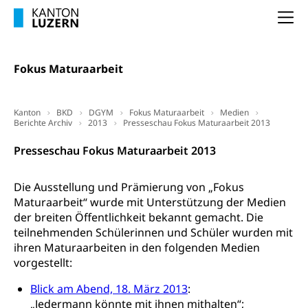
Pilotprojekte Klima
Erwachsenenbildung und Weiterbildung
Na
Innovative Projekte Landwirtschaft und
Umschulung, zweiter Bildungsweg,
Nachdiplomstudium, Zusatzlehre, Höhere
Wald
Berufsbildung, Berufsmatura nach Lehre,
Fokus Maturaarbeit
Projektförderung Universität Luzern unilu
Neuorientierung, Grundkompetenzen,
Berufsberatung, Standortbestimmung,
Studienberatung, Beratung und Unterstützung,
Kanton
BKD
DGYM
Fokus Maturaarbeit
Medien
Berufsabschluss für Erwachsene
Berichte Archiv
2013
Presseschau Fokus Maturaarbeit 2013
Erwachsenenmatura
Berufliche Grundbildung
Presseschau Fokus Maturaarbeit 2013
Bildungsgutscheine Grundkompetenzen
Lehre, Berufsfachschule, Lehrbetrieb, Lehrvertrag,
Berufsberatung, Qualifikationsverfahren,
Die Ausstellung und Prämierung von „Fokus
Bildung & Berufsabschluss für Erwachsene
Berufswahl & Berufsberatung, Schnupperlehre und
Maturaarbeit“ wurde mit Unterstützung der Medien
Lehrstellensuche, Berufsmaturität,
Fachperson Betreuung (verkürzte
der breiten Öffentlichkeit bekannt gemacht. Die
Brückenangebote, Zugewanderte & Arbeitsmarkt,
Grundbildung)
teilnehmenden Schülerinnen und Schüler wurden mit
Fachstelle Berufsbildung
ihren Maturaarbeiten in den folgenden Medien
Fachperson Gesundheit (verkürzte
Schulen und Berufsbildungszentren
vorgestellt:
Hochschule Fachhochschule
Grundbildung)
Integrationsvorlehre INVOL Zentralschweiz
Studium, Hochschulstudium, tertiäre Bildung
Blick am Abend, 18. März 2013
:
Allgemeinbildung für Erwachsene
„Jedermann könnte mit ihnen mithalten“;