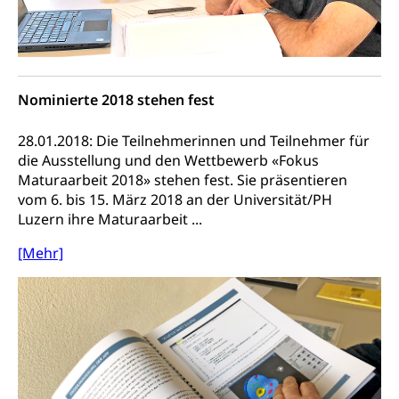
Zivilstandswesen
Adoption
Adoptivkind, Adoptiveltern, Adoptionsvermittlung,
Adoptionsverfahren, elterliche Gewalt, elterliche
Sorge
Nominierte 2018 stehen fest
Adoption
Aufenthaltsbewilligungen
28.01.2018: Die Teilnehmerinnen und Teilnehmer für
Niederlassungsbewilligung, Aufenthalt,
die Ausstellung und den Wettbewerb «Fokus
Niederlassung, Wohnsitz
Maturaarbeit 2018» stehen fest. Sie präsentieren
vom 6. bis 15. März 2018 an der Universität/PH
Amt für Migration
Ausweise und Bescheinigungen
Luzern ihre Maturaarbeit ...
Reisepass, Identitätskarte, Visum, Geburtsurkunde
[Mehr]
Jagdausweis, Fischereiausweis
Einbürgerung
Strafregisterauszug bestellen
Nationalität, Staatsangehörigkeit,
Staatsbürgerschaft, Bürgerrecht, Erwerb des
Waffen, Sprengstoffe und Pyrotechnik
Bürgerrechts, Verlust des Bürgerrechts,
Einbürgerungsverfahren
Reisepass, Identitätskarte