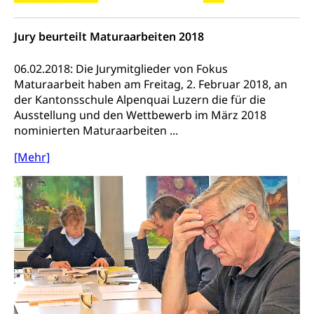
Transportmittel, öffentlicher Verkehr
Jury beurteilt Maturaarbeiten 2018
Verkehrsverbund Luzern VVL
Schifffahrt
Öffentlicher Verkehr Luzern Mobil
Schiffsverkehr, Binnenschifffahrt, Seeschifffahrt,
06.02.2018: Die Jurymitglieder von Fokus
Flussschifffahrt
Maturaarbeit haben am Freitag, 2. Februar 2018, an
der Kantonsschule Alpenquai Luzern die für die
Schifffahrt (Strassenverkehrsamt)
Strasse
Ausstellung und den Wettbewerb im März 2018
nominierten Maturaarbeiten ...
Autoverkehr, Lastwagenverkehr, Schwerverkehr,
leistungsabhängige Schwerverkehrsabgabe,
[Mehr]
Langsamverkehr, Transportmittel, Auto, Motorrad,
Individualverkehr
zentras (Betrieb und Unterhalt LU, OW, NW,
ZG)
Persönliches
Strassenverkehrsamt
Verkehr und Infrastruktur vif
Zivilstand
Kantonsstrassen
Geburt, Heirat, Ehe, Partnerschaft, Tod,
Zivilstandsamt, Zivilstandsregiste