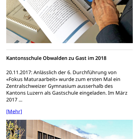
Einbürgerungen
Geburt
Strassenverkehrsamt (Führerausweis,
Fahrzeugausweis)
Geburtsurkunde, Geburtsschein, Geburtsanzeige
Namensänderungen
Familienzulagen (WAS Luzern)
Kinder und Jugendliche
Schwangerschaft / Geburt (gruezi.lu.ch)
Mündigkeit, Kindesschutz, Jugendschutz
Kinder- und Jugendförderung
Pflege / Pflegeheim
Kantonsschule Obwalden zu Gast im 2018
Psychische Gesundheit
Hauspflege, spitalexterne Pflege, Spitex
IV für Kinder und Jugendliche (WAS Luzern)
20.11.2017: Anlässlich der 6. Durchführung von
Betreuende Angehörige
Religion
«Fokus Maturaarbeit» wurde zum ersten Mal ein
Pflegeheimliste und freie Pflegeplätze
Kirche, Gottesdienst, Seelsorge,
Zentralschweizer Gymnasium ausserhalb des
Religionsgemeinschaft
Kantons Luzern als Gastschule eingeladen. Im März
Betreuung von Angehörigen (WAS Luzern)
2017 ...
Religionsvielfalt Im Kanton Luzern (unilu)
Sport
[Mehr]
Religion (gruezi.lu.ch)
Freizeitaktivitäten, Schulsport, Spitzensport,
Breitensport, Jugend und Sport, Sportanlagen
Olympiateam Kanton Luzern
Tiere