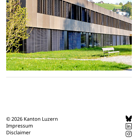
Offene Sporthallen
Haustiere, Heimtiere, Wildtiere, Veterinärmedizin,
Tiermedizin, Tierarzt, Tierschutz, Jagd, Fischerei,
Gesundheitsförderung
Viehzucht
Jugend+Sport
Tierschutz
Todesfall
Freiwilliger Schulsport
Hobbytierhaltung und Bienen
Bestattung, Beerdigung, Testament, Erbrecht,
Erbschaft, Todesschein, Todesanzeige,
Sportförderung
Veterinärdienst
Zivilstandsamt, Erben, Erbenliste
Wildtiere
Ärztliche Todesbescheinigung
Halten von Wildtieren
Sicherheit
Haltung Heimtiere
Hunde
Armee
Militär, Militärdienst, Militärdienstpflicht,
Wehrpflicht, Berufssoldat, Militärdienstverweigerer,
Dienstverweigerer, Militärdienstverweigerung,
© 2026 Kanton Luzern
Wehrpflichtersatz, Wehrpflichtersatzabgabe
Impressum
Disclaimer
Militär
Bevölkerungsschutz