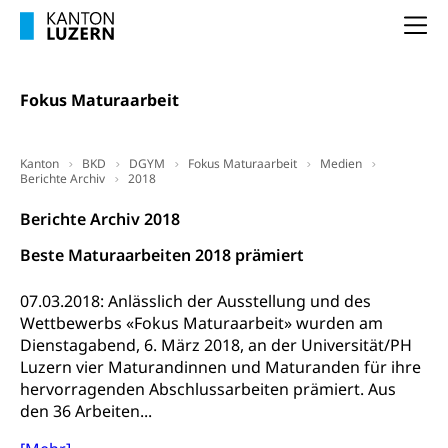
Darmkrebsvorsorge
Na
Soziale Sicherheit
Kantonales Tabakpräventionsprogramm
Sozialversicherungen, Sozialpolitik,
Arbeitslosenversicherung,
Fokus Maturaarbeit
Gesundheitsförderung
Mutterschaftsversicherung, Krankenversicherung,
Unfallversicherung, Invalidenversicherung,
Prävention (Polizei)
Sozialhilfe
Kanton
BKD
DGYM
Fokus Maturaarbeit
Medien
Suchtprävention
Berichte Archiv
2018
Kranken- und Unfallversicherung
Sucht und Drogen
Gesundheitsversorgung
(gruezi.lu.ch)
Berichte Archiv 2018
Drogenabhängigkeit, Drogensucht,
Medikamentenabhängigkeit,
Krankenversicherung (WAS Luzern)
Beste Maturaarbeiten 2018 prämiert
Arzneimittelabhängigkeit, Suchtkrankheit,
Existenzsicherung - Sozialhilfe
Drogenabhängige, Drogensüchtige,
Betäubungsmittel, Suchtmittel, Psychopharmaka
07.03.2018: Anlässlich der Ausstellung und des
Soziales und Gesellschaft (Dienststelle)
Wettbewerbs «Fokus Maturaarbeit» wurden am
Fachstelle Sucht Region Luzern
Gesundheitsversorgung
Dienstagabend, 6. März 2018, an der Universität/PH
Opferhilfe
Luzern vier Maturandinnen und Maturanden für ihre
Drogen (Polizei)
Gesundheitsversorgung, Spital, Pflegeinitiative,
Arbeitslosenversicherung (WAS Luzern)
hervorragenden Abschlussarbeiten prämiert. Aus
Ambulant vor stationär, AVOS, Patientendossier
Sucht
den 36 Arbeiten...
Invalidenversicherung (WAS Luzern)
Gesundheitsversorgung
AHV / IV
Soziale Sicherheit