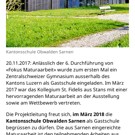
Gymnasien & Fachmittelschulen (beruf.lu.ch)
Berufsmaturität
Kantonale Sportcamps
Stipendien und Darlehen
Studienwahl- und Studienbearatung
Zentrum für Brückenangebote
Primarschule
Studienbeihilfe, Stipendien, Ausbildungsdarlehen
Fachklasse Grafik
Sekundarschule
Stipendien Universität Luzern unilu
Universität
Gesundheitsmittelschule
Schulpflicht
Finanzielle Unterstützung für Ausbildung
Technische Hochschule, Studium,
Informatikmittelschule
Hochschulstudium, Universitätsstudium,
Pflege HF oder Studium Pflege FH
Kindergarten & Basisstufe
Kantonsschule Obwalden Sarnen
universitäre Ausbildung, akademische Ausbildung,
Wirtschaftsmittelschule
Fachstelle Stipendien (beruf.lu.ch)
Hochschulbildung, Hochschule, universitäre
Förderangebote
20.11.2017: Anlässlich der 6. Durchführung von
FMS und Vollzeitschulen mit BM
Hochschule, Bachelor, Master, Doktorat,
Studienbeiträge Höhere Berufsbildung
«Fokus Maturaarbeit» wurde zum ersten Mal ein
Sonderschulung
Weiterbildung, Forschung, Entwicklung,
Zentralschweizer Gymnasium ausserhalb des
Dienstleistungen, Hochschule Luzern,
Finanzielle Unterstützung Pädagogische
Musikschulen
Fachhochschule Zentralschweiz, HSLU,
Kantons Luzern als Gastschule eingeladen. Im März
Hochschule PHLU
Pädagogische Hochschule Luzern, PH Luzern, UniLU,
2017 war das Kollegium St. Fidelis aus Stans mit einer
Schulferien
swissuniversities (Dachorganisation der Schweizer
Stipendien Hochschule Luzern hslu
hervorragenden Maturaarbeit an der Ausstellung
Hochschulen)
Früherziehung
sowie am Wettbewerb vertreten.
Schuldienste
swissuniversities
Vorschule
Die Projektleitung freut sich,
im März 2018
die
Kantonsschule Obwalden Sarnen
als Gastschule
Betreuungsangebote
Universität Luzern
Kindergarten, Kinderkrippe, Krippe, Kinderhort,
begrüssen zu dürfen. Die aus Sarnen eingereichte
Kindertagesstätte, Spielgruppe, Tagesmutter,
Schulliste
Fachstelle Hochschulbildung
Maturaarbeit ist den teilnehmenden Arbeiten aus
Freiwilliges Kindergarten Jahr