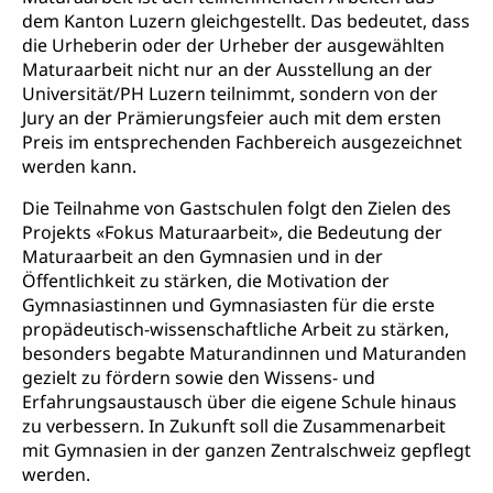
dem Kanton Luzern gleichgestellt. Das bedeutet, dass
Heilpädagogische Schulen
Kinderbetreuung
die Urheberin oder der Urheber der ausgewählten
Freiwilliger Schulsport
Maturaarbeit nicht nur an der Ausstellung an der
Freiwilliges Kindergarten Jahr
Gesundheit und Soziales
Universität/PH Luzern teilnimmt, sondern von der
Frühe Sprachförderung
Jury an der Prämierungsfeier auch mit dem ersten
Preis im entsprechenden Fachbereich ausgezeichnet
Konsumentenschutz
Kindergarten & Basisstufe
werden kann.
Konsumentenrechte, Produktsicherheit,
Frühe Förderung
Preisüberwachung, Preisüberwacher,
Die Teilnahme von Gastschulen folgt den Zielen des
Konsumentenorganisation, parallele Einfuhr,
Projekts «Fokus Maturaarbeit», die Bedeutung der
regionale Erschöpfung, nationale Erschöpfung,
Maturaarbeit an den Gymnasien und in der
internationale Erschöpfung, Preisabsprache, Kartell,
Öffentlichkeit zu stärken, die Motivation der
Cassis-deDijon-Prinzip
Gymnasiastinnen und Gymnasiasten für die erste
propädeutisch-wissenschaftliche Arbeit zu stärken,
Lebensmittelkontrolle und
Krankenversicherung
besonders begabte Maturandinnen und Maturanden
Verbraucherschutz
Unfallversicherung, Berufsunfallversicherung,
gezielt zu fördern sowie den Wissens- und
Krankheit, Unfall, Prämienverbilligung,
Erfahrungsaustausch über die eigene Schule hinaus
Krankenkasse
zu verbessern. In Zukunft soll die Zusammenarbeit
mit Gymnasien in der ganzen Zentralschweiz gepflegt
Krankenversicherung (WAS Luzern)
Lebensmittelsicherheit
werden.