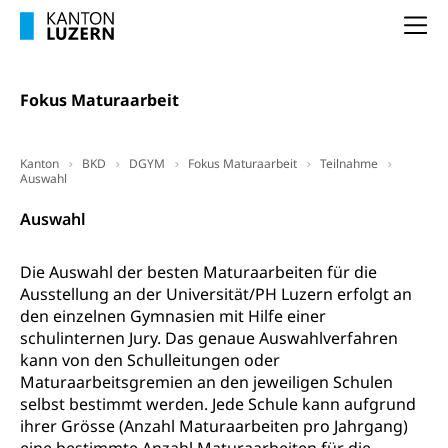
Arbeitsgericht
Arbeitslosenentschädigung
Na
Schlichtungsbehörde Arbeit
Arbeitslosigkeit (gruezi.lu.ch)
Berufliche Selbständigkeit
Arbeitslosigkeit und Stellensuche (WAS
selbständig Erwerbender, Freiberufler
Fokus Maturaarbeit
Luzern)
Unterstützung der Wirtschaftsförderung
Pensionierung
Arbeitslosenentschädigung (WAS Luzern)
Luzern
Kanton
BKD
DGYM
Fokus Maturaarbeit
Teilnahme
Frühpensionierung, Altersrente, berufliche
Auswahl
Vorsorge, Altersvorsorge
Handelsregister Luzern
Auswahl
Dienststelle Steuern - Wissenswertes
AHV-Altersrente (WAS Luzern)
Selbständige (WAS Luzern)
LUPK - Luzerner Pensionskasse
Die Auswahl der besten Maturaarbeiten für die
Bildung und Forschung
Ausstellung an der Universität/PH Luzern erfolgt an
Altersvorsorge (gruezi.lu.ch)
den einzelnen Gymnasien mit Hilfe einer
Wissenschaftsförderung
schulinternen Jury. Das genaue Auswahlverfahren
kann von den Schulleitungen oder
Forschungsförderung, Wissenschaftsmarketing,
Wissenschaft, Forschung, Entwicklung, Projekte
Maturaarbeitsgremien an den jeweiligen Schulen
selbst bestimmt werden. Jede Schule kann aufgrund
Pilotprojekte Klima
Erwachsenenbildung und Weiterbildung
ihrer Grösse (Anzahl Maturaarbeiten pro Jahrgang)