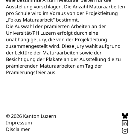
eine bestimmte Anzahl Maturaarbeiten für die
Innovative Projekte Landwirtschaft und
Umschulung, zweiter Bildungsweg,
Ausstellung vorschlagen. Die Anzahl Maturaarbeiten
Nachdiplomstudium, Zusatzlehre, Höhere
Wald
pro Schule wird im Voraus von der Projektleitung
Berufsbildung, Berufsmatura nach Lehre,
Projektförderung Universität Luzern unilu
„Fokus Maturaarbeit“ bestimmt.
Neuorientierung, Grundkompetenzen,
Berufsberatung, Standortbestimmung,
Die Auswahl der prämierten Arbeiten an der
Studienberatung, Beratung und Unterstützung,
Universität/PH Luzern erfolgt durch eine
Berufsabschluss für Erwachsene
unabhängige Jury, die von der Projektleitung
zusammengestellt wird. Diese Jury wählt aufgrund
Erwachsenenmatura
Berufliche Grundbildung
der Lektüre der Maturaarbeiten sowie der
Besichtigung der Plakate an der Ausstellung die zu
Bildungsgutscheine Grundkompetenzen
Lehre, Berufsfachschule, Lehrbetrieb, Lehrvertrag,
Berufsberatung, Qualifikationsverfahren,
prämierenden Maturaarbeiten am Tag der
Bildung & Berufsabschluss für Erwachsene
Berufswahl & Berufsberatung, Schnupperlehre und
Prämierungsfeier aus.
Lehrstellensuche, Berufsmaturität,
Fachperson Betreuung (verkürzte
Brückenangebote, Zugewanderte & Arbeitsmarkt,
Grundbildung)
Fachstelle Berufsbildung
Fachperson Gesundheit (verkürzte
Schulen und Berufsbildungszentren
Hochschule Fachhochschule
Grundbildung)
Integrationsvorlehre INVOL Zentralschweiz
Studium, Hochschulstudium, tertiäre Bildung
Allgemeinbildung für Erwachsene
© 2026 Kanton Luzern
Fremdsprachen in der Berufslehre –
Impressum
Berufsberatung (berufsberatung.ch)
Campus Horw
Mittelschulen
MobiLingua
Disclaimer
Grundkompetenzen (einfach-besser.ch)
Campus Horw (HSLU)
Gymnasium, Handelsmittelschule, Sekundarstufe II,