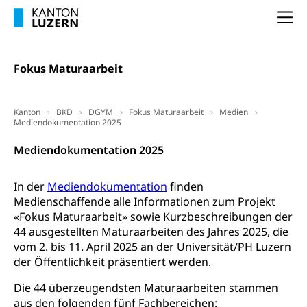
Schlichtungsbehörde Arbeit
Arbeitslosigkeit (gruezi.lu.ch)
Na
Berufliche Selbständigkeit
Arbeitslosigkeit und Stellensuche (WAS
selbständig Erwerbender, Freiberufler
Luzern)
Fokus Maturaarbeit
Unterstützung der Wirtschaftsförderung
Pensionierung
Arbeitslosenentschädigung (WAS Luzern)
Luzern
Frühpensionierung, Altersrente, berufliche
Kanton
BKD
DGYM
Fokus Maturaarbeit
Medien
Vorsorge, Altersvorsorge
Handelsregister Luzern
Mediendokumentation 2025
Dienststelle Steuern - Wissenswertes
AHV-Altersrente (WAS Luzern)
Mediendokumentation 2025
Selbständige (WAS Luzern)
LUPK - Luzerner Pensionskasse
Bildung und Forschung
In der
Mediendokumentation
finden
Altersvorsorge (gruezi.lu.ch)
Medienschaffende alle Informationen zum Projekt
Wissenschaftsförderung
«Fokus Maturaarbeit» sowie Kurzbeschreibungen der
Forschungsförderung, Wissenschaftsmarketing,
44 ausgestellten Maturaarbeiten des Jahres 2025, die
Wissenschaft, Forschung, Entwicklung, Projekte
vom 2. bis 11. April 2025 an der Universität/PH Luzern
der Öffentlichkeit präsentiert werden.
Pilotprojekte Klima
Erwachsenenbildung und Weiterbildung
Die 44 überzeugendsten Maturaarbeiten stammen
Innovative Projekte Landwirtschaft und
Umschulung, zweiter Bildungsweg,
aus den folgenden fünf Fachbereichen: