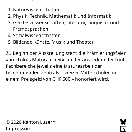
Nachdiplomstudium, Zusatzlehre, Höhere
Wald
Berufsbildung, Berufsmatura nach Lehre,
Naturwissenschaften
Projektförderung Universität Luzern unilu
Neuorientierung, Grundkompetenzen,
Physik, Technik, Mathematik und Informatik
Berufsberatung, Standortbestimmung,
Geisteswissenschaften, Literatur, Linguistik und
Studienberatung, Beratung und Unterstützung,
Berufsabschluss für Erwachsene
Fremdsprachen
Sozialwissenschaften
Erwachsenenmatura
Berufliche Grundbildung
Bildende Künste, Musik und Theater
Bildungsgutscheine Grundkompetenzen
Lehre, Berufsfachschule, Lehrbetrieb, Lehrvertrag,
Zu Beginn der Ausstellung steht die Prämierungsfeier
Berufsberatung, Qualifikationsverfahren,
von «Fokus Maturaarbeit», an der aus jedem der fünf
Bildung & Berufsabschluss für Erwachsene
Berufswahl & Berufsberatung, Schnupperlehre und
Fachbereiche jeweils eine Maturaarbeit der
Lehrstellensuche, Berufsmaturität,
Fachperson Betreuung (verkürzte
teilnehmenden Zentralschweizer Mittelschulen mit
Brückenangebote, Zugewanderte & Arbeitsmarkt,
Grundbildung)
einem Preisgeld von CHF 500.– honoriert wird.
Fachstelle Berufsbildung
Fachperson Gesundheit (verkürzte
Schulen und Berufsbildungszentren
Hochschule Fachhochschule
Grundbildung)
Integrationsvorlehre INVOL Zentralschweiz
Studium, Hochschulstudium, tertiäre Bildung
Allgemeinbildung für Erwachsene
Fremdsprachen in der Berufslehre –
Berufsberatung (berufsberatung.ch)
Campus Horw
Mittelschulen
MobiLingua
© 2026 Kanton Luzern
Grundkompetenzen (einfach-besser.ch)
Campus Horw (HSLU)
Gymnasium, Handelsmittelschule, Sekundarstufe II,
Informationen für Lernende und Gesetzliche
Impressum
Kantonsschule, Fachmittelschule, Fachmatura,