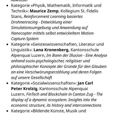
Kulturförderung und Vermittlung
Kategorie «Physik, Mathematik, Informatik und
Angebote für Schulklassen
Technik»:
Maurice
Zemp
, Kollegium St. Fidelis
Mobilität
Stans,
Reinforcement Learning basiertes
Zentralschweizer Filmförderung
Drohnenracing - Entwicklung einer
Schiene und öffentlicher Verkehr
Simulationsumgebung und Anwendung auf
Schienenverkehr, Zugverkehr, Bahnverkehr,
Nanocopter mittels selbst entwickeltem Motion-
Transportmittel, öffentlicher Verkehr
Capture-System
Kategorie «Geisteswissenschaften, Literatur und
Verkehrsverbund Luzern VVL
Schifffahrt
Linguistik»:
Lana
Kronenberg,
Kantonsschule
Alpenquai Luzern,
Im Bann der Illusion - Eine Analyse
Öffentlicher Verkehr Luzern Mobil
Schiffsverkehr, Binnenschifffahrt, Seeschifffahrt,
anhand sozio-psychologischer, religiöser und
Flussschifffahrt
philosophischer Konzepte der Gründe für den Glauben
an eine Verschwörungserzählung und deren Folgen
Schifffahrt (Strassenverkehrsamt)
Strasse
auf unsere Gesellschaft
Autoverkehr, Lastwagenverkehr, Schwerverkehr,
Kategorie «Sozialwissenschaften»:
Jan Carl
leistungsabhängige Schwerverkehrsabgabe,
Peter
Krolzig
, Kantonsschule Alpenquai
Langsamverkehr, Transportmittel, Auto, Motorrad,
Luzern,
FinTech and Blockchain in Canton Zug - The
Individualverkehr
display of a dynamic ecosystem: Insights into the
economic structure, its history and interconnections
zentras (Betrieb und Unterhalt LU, OW, NW,
Kategorie «Bildende Künste, Musik und
ZG)