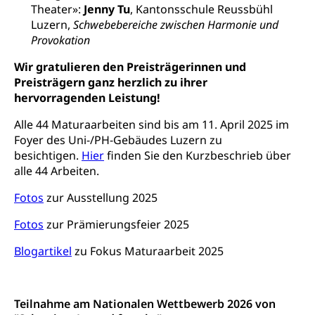
Theater»:
Jenny Tu
, Kantonsschule Reussbühl
Persönliches
Strassenverkehrsamt
Luzern,
Schwebebereiche zwischen Harmonie und
Provokation
Verkehr und Infrastruktur vif
Zivilstand
Wir gratulieren den Preisträgerinnen und
Kantonsstrassen
Geburt, Heirat, Ehe, Partnerschaft, Tod,
Preisträgern ganz herzlich zu ihrer
Zivilstandsamt, Zivilstandsregiste
hervorragenden Leistung!
Zivilstandswesen
Adoption
Alle 44 Maturaarbeiten sind bis am 11. April 2025 im
Adoptivkind, Adoptiveltern, Adoptionsvermittlung,
Foyer des Uni-/PH-Gebäudes Luzern zu
Adoptionsverfahren, elterliche Gewalt, elterliche
besichtigen.
Hier
finden Sie den Kurzbeschrieb über
Sorge
alle 44 Arbeiten.
Adoption
Aufenthaltsbewilligungen
Fotos
zur Ausstellung 2025
Niederlassungsbewilligung, Aufenthalt,
Fotos
zur Prämierungsfeier 2025
Niederlassung, Wohnsitz
Blogartikel
zu Fokus Maturaarbeit 2025
Amt für Migration
Ausweise und Bescheinigungen
Reisepass, Identitätskarte, Visum, Geburtsurkunde
Teilnahme am Nationalen Wettbewerb 2026 von