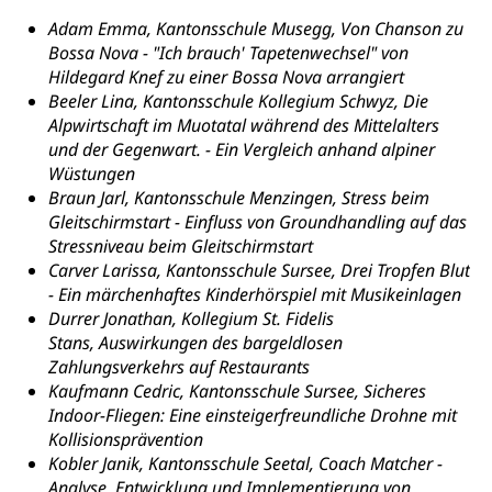
Religionsvielfalt Im Kanton Luzern (unilu)
Sport
Adam Emma, Kantonsschule Musegg,
Von Chanson zu
Religion (gruezi.lu.ch)
Bossa Nova - "Ich brauch' Tapetenwechsel" von
Freizeitaktivitäten, Schulsport, Spitzensport,
Breitensport, Jugend und Sport, Sportanlagen
Hildegard Knef zu einer Bossa Nova arrangiert
Beeler Lina, Kantonsschule Kollegium Schwyz,
Die
Olympiateam Kanton Luzern
Tiere
Alpwirtschaft im Muotatal während des Mittelalters
und der Gegenwart. - Ein Vergleich anhand alpiner
Offene Sporthallen
Haustiere, Heimtiere, Wildtiere, Veterinärmedizin,
Wüstungen
Tiermedizin, Tierarzt, Tierschutz, Jagd, Fischerei,
Gesundheitsförderung
Braun Jarl, Kantonsschule Menzingen,
Stress beim
Viehzucht
Gleitschirmstart - Einfluss von Groundhandling auf das
Jugend+Sport
Tierschutz
Stressniveau beim Gleitschirmstart
Todesfall
Freiwilliger Schulsport
Carver Larissa, Kantonsschule Sursee,
Drei Tropfen Blut
Hobbytierhaltung und Bienen
Bestattung, Beerdigung, Testament, Erbrecht,
- Ein märchenhaftes Kinderhörspiel mit Musikeinlagen
Erbschaft, Todesschein, Todesanzeige,
Sportförderung
Durrer Jonathan, Kollegium St. Fidelis
Veterinärdienst
Zivilstandsamt, Erben, Erbenliste
Stans,
Auswirkungen des bargeldlosen
Wildtiere
Zahlungsverkehrs auf Restaurants
Ärztliche Todesbescheinigung
Kaufmann Cedric, Kantonsschule Sursee,
Sicheres
Halten von Wildtieren
Indoor-Fliegen: Eine einsteigerfreundliche Drohne mit
Sicherheit
Haltung Heimtiere
Kollisionsprävention
Kobler Janik, Kantonsschule Seetal,
Coach Matcher -
Hunde
Armee
Analyse, Entwicklung und Implementierung von