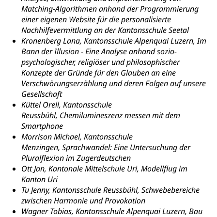
Militär, Militärdienst, Militärdienstpflicht,
Matching-Algorithmen anhand der Programmierung
Wehrpflicht, Berufssoldat, Militärdienstverweigerer,
einer eigenen Website für die personalisierte
Dienstverweigerer, Militärdienstverweigerung,
Nachhilfevermittlung an der Kantonsschule Seetal
Wehrpflichtersatz, Wehrpflichtersatzabgabe
Kronenberg Lana, Kantonsschule Alpenquai Luzern,
Im
Bann der Illusion - Eine Analyse anhand sozio-
Militär
Bevölkerungsschutz
psychologischer, religiöser und philosophischer
Schweizer Armee
Konzepte der Gründe für den Glauben an eine
Katastrophenschutz, Katastrophenhilfe, Polizei,
Feuerwehr, Gesundheitswesen, technische Betriebe,
Verschwörungserzählung und deren Folgen auf unsere
Erwerbsausfallentschädigung (WAS Luzern)
Alarmierung, Sirenentest
Gesellschaft
Küttel Orell, Kantonsschule
Kantonaler Führungsstab
Polizei
Reussbühl,
Chemilumineszenz messen mit dem
Smartphone
Ordnungskräfte, Sicherheit, öffentliche Ordnung
Morrison Michael, Kantonsschule
Menzingen,
Sprachwandel: Eine Untersuchung der
Polizei
Versorgung
Pluralflexion im Zugerdeutschen
Vorratshaltung, Vorrat
Ott Jan, Kantonale Mittelschule Uri,
Modellflug im
Kanton Uri
Wasserversorgung
Waffen
Tu Jenny, Kantonsschule Reussbühl,
Schwebebereiche
zwischen Harmonie und Provokation
Waffenerwerbsschein, Waffenschein, Waffenbüro,
Wagner Tobias,
Kantonsschule
Alpenquai Luzern,
Bau
Waffentragen, Selbstverteidigung