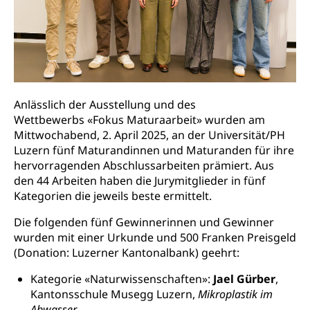
Kultur und Medien
AHV-Altersrente (WAS Luzern)
IV-Leistungen (WAS Luzern)
Archive und Bibliotheken
Bücher, Bundesarchiv, Landesbibliothek
Staatsarchiv Luzern
Kulturelle Einrichtungen
Anlässlich der Ausstellung und des
Zentral- und Hochschulbibliothek
Museen, Theater, Bibliotheken
Wettbewerbs «Fokus Maturaarbeit» wurden am
Archiv der Denkmalpflege
Mittwochabend, 2. April 2025, an der Universität/PH
Dienststelle Kultur
Kulturförderung
Luzern fünf Maturandinnen und Maturanden für ihre
Kunst & Kultur (Luzern Tourismus)
hervorragenden Abschlussarbeiten prämiert. Aus
Kulturpolitik, Sprachförderung, Denkmalpflege,
kulturelles Angebot, Kulturerbe, kulturelles Erbe,
den 44 Arbeiten haben die Jurymitglieder in fünf
Nachwuchsförderung, Vermittlung, Selektive
Kategorien die jeweils beste ermittelt.
Förderung, Kulturausschreibungen, Kulturpreis,
Werkbeitrag, Produktionsbeitrag, Recherche,
Die folgenden fünf Gewinnerinnen und Gewinner
Bildende Kunst, Angewandte Kunst, Theater/Tanz,
wurden mit einer Urkunde und 500 Franken Preisgeld
Musik, Entwicklung, Programmbeiträge,
(Donation: Luzerner Kantonalbank) geehrt:
Filmförderung, Regionale Förderfonds,
Werkankäufe, Kunstankäufe, Kunst und Bau, Schule
Kategorie «Naturwissenschaften»:
Jael Gürber
,
und Kultur, Kulturgesuche, Kulturvermittlung
Kantonsschule Musegg Luzern,
Mikroplastik im
Abwasser