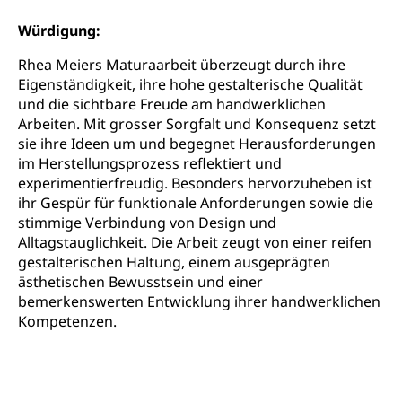
Bildende Kunst, Angewandte Kunst, Theater/Tanz,
Musik, Entwicklung, Programmbeiträge,
Würdigung:
Filmförderung, Regionale Förderfonds,
Werkankäufe, Kunstankäufe, Kunst und Bau, Schule
Rhea Meiers Maturaarbeit überzeugt durch ihre
und Kultur, Kulturgesuche, Kulturvermittlung
Eigenständigkeit, ihre hohe gestalterische Qualität
und die sichtbare Freude am handwerklichen
Kulturförderung und Vermittlung
Arbeiten. Mit grosser Sorgfalt und Konsequenz setzt
sie ihre Ideen um und begegnet Herausforderungen
Angebote für Schulklassen
Mobilität
im Herstellungsprozess reflektiert und
Zentralschweizer Filmförderung
experimentierfreudig. Besonders hervorzuheben ist
Schiene und öffentlicher Verkehr
ihr Gespür für funktionale Anforderungen sowie die
stimmige Verbindung von Design und
Schienenverkehr, Zugverkehr, Bahnverkehr,
Alltagstauglichkeit. Die Arbeit zeugt von einer reifen
Transportmittel, öffentlicher Verkehr
gestalterischen Haltung, einem ausgeprägten
Verkehrsverbund Luzern VVL
ästhetischen Bewusstsein und einer
Schifffahrt
bemerkenswerten Entwicklung ihrer handwerklichen
Öffentlicher Verkehr Luzern Mobil
Schiffsverkehr, Binnenschifffahrt, Seeschifffahrt,
Kompetenzen.
Flussschifffahrt
Schifffahrt (Strassenverkehrsamt)
Strasse
Autoverkehr, Lastwagenverkehr, Schwerverkehr,