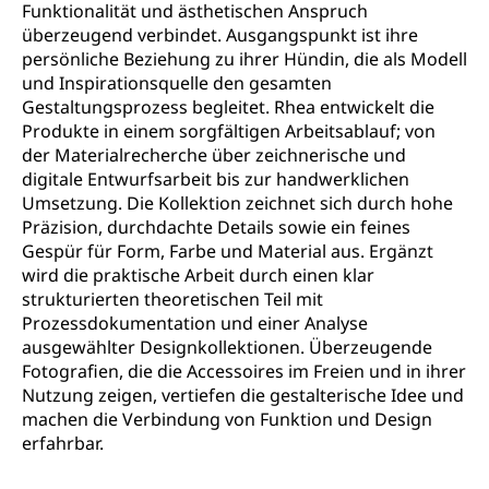
AHV-Hinterlassenenrente (WAS Luzern)
Körperbehinderung, körperliche Behinderung,
Funktionalität und ästhetischen Anspruch
geistige Behinderung, psychische Behinderung,
überzeugend verbindet. Ausgangspunkt ist ihre
AHV-Beiträge (WAS Luzern)
Erwerbsunfähigkeit, Behinderte
persönliche Beziehung zu ihrer Hündin, die als Modell
Informationsstelle AHV/IV
und Inspirationsquelle den gesamten
Inklusion im Sport
Gestaltungsprozess begleitet. Rhea entwickelt die
Ergänzungsleistungen (EL) (WAS Luzern)
Menschen mit Behinderungen
Produkte in einem sorgfältigen Arbeitsablauf; von
Kultur und Medien
AHV-Altersrente (WAS Luzern)
der Materialrecherche über zeichnerische und
digitale Entwurfsarbeit bis zur handwerklichen
IV-Leistungen (WAS Luzern)
Archive und Bibliotheken
Umsetzung. Die Kollektion zeichnet sich durch hohe
Präzision, durchdachte Details sowie ein feines
Bücher, Bundesarchiv, Landesbibliothek
Gespür für Form, Farbe und Material aus. Ergänzt
Staatsarchiv Luzern
Kulturelle Einrichtungen
wird die praktische Arbeit durch einen klar
strukturierten theoretischen Teil mit
Zentral- und Hochschulbibliothek
Museen, Theater, Bibliotheken
Prozessdokumentation und einer Analyse
Archiv der Denkmalpflege
ausgewählter Designkollektionen. Überzeugende
Dienststelle Kultur
Kulturförderung
Fotografien, die die Accessoires im Freien und in ihrer
Kunst & Kultur (Luzern Tourismus)
Nutzung zeigen, vertiefen die gestalterische Idee und
Kulturpolitik, Sprachförderung, Denkmalpflege,
kulturelles Angebot, Kulturerbe, kulturelles Erbe,
machen die Verbindung von Funktion und Design
Nachwuchsförderung, Vermittlung, Selektive
erfahrbar.
Förderung, Kulturausschreibungen, Kulturpreis,
Werkbeitrag, Produktionsbeitrag, Recherche,