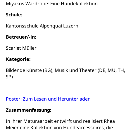
Gesundheitsversorgung
Miyakos Wardrobe: Eine Hundekollektion
(gruezi.lu.ch)
Drogenabhängigkeit, Drogensucht,
Medikamentenabhängigkeit,
Krankenversicherung (WAS Luzern)
Schule:
Arzneimittelabhängigkeit, Suchtkrankheit,
Existenzsicherung - Sozialhilfe
Drogenabhängige, Drogensüchtige,
Kantonsschule Alpenquai Luzern
Betäubungsmittel, Suchtmittel, Psychopharmaka
Soziales und Gesellschaft (Dienststelle)
Betreuer/-in:
Fachstelle Sucht Region Luzern
Gesundheitsversorgung
Opferhilfe
Scarlet Müller
Drogen (Polizei)
Gesundheitsversorgung, Spital, Pflegeinitiative,
Arbeitslosenversicherung (WAS Luzern)
Ambulant vor stationär, AVOS, Patientendossier
Kategorie:
Sucht
Invalidenversicherung (WAS Luzern)
Bildende Künste (BG), Musik und Theater (DE, MU, TH,
Gesundheitsversorgung
AHV / IV
Soziale Sicherheit
SP)
Altersrente, Invalidenrente, Witwenrente,
Sozialversicherung, Vorsorgeeinrichtung,
Pensionskasse, erste Säule, zweite Säule, dritte
Säule, Hilflosenentschädigung,
Poster: Zum Lesen und Herunterladen
Ergänzungsleistungen, Altersvorsorge,
Todesfallversicherung
Zusammenfassung:
In ihrer Maturaarbeit entwirft und realisiert Rhea
Hilfslosenentschädigung (WAS Luzern)
Behinderung
Meier eine Kollektion von Hundeaccessoires, die