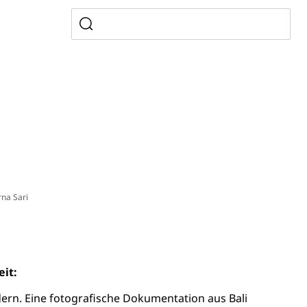
usbildung Pflege HF oder Studium Pflege FH
ldung
itäre Ausbildung, akademische Ausbildung,
t, Weiterbildung, Forschung, Entwicklung, Dienstleistungen,
en Hochschule Luzern hslu
e Luzern, PH Luzern, UniLU, swissuniversities
gesmutter, Freiwilliges Kindergarten Jahr
erung
Kindergarten & Basisstufe
na Sari
mentenorganisation, parallele Einfuhr, regionale
artell, Cassis-deDijon-Prinzip
eit:
dern. Eine fotografische Dokumentation aus Bali