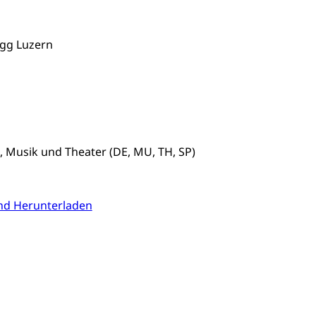
ung, Krankenkasse
)
gg Luzern
allversicherung
eit
ion, Tabakprävention, Primärprävention,
, Musik und Theater (DE, MU, TH, SP)
ndheitsförderung
Prävention (Polizei)
icherung, Krankenversicherung, Unfallversicherung,
nd Herunterladen
(WAS Luzern)
Existenzsicherung - Sozialhilfe
sicherung (WAS Luzern)
gigkeit, Suchtkrankheit, Drogenabhängige,