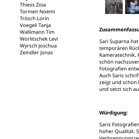
Gesundheitsverso
Thiess Zoia
Tormen Noemi
Gesundheits
AHV / IV
Trösch Lorin
Voegeli Tanja
Altersrente, Inv
Zusammenfass
Wallimann Tim
Hilflosenentsch
Worlitschek Levi
Sari Suparna hat 
Hilfslosenen
Wyrsch Joschua
Behinderung
temporären Rückk
Zeindler Jonas
Kameratechnik, K
Informations
Körperbehinderu
schön nachzuverf
IV-Leistunge
Fotografien entw
Inklusion im
Auch Saris schri
zeigt und schon l
Kultur und Medi
und setzt sich a
Archive und B
Bücher, Bundesa
Würdigung:
Staatsarchiv
Kulturelle Ein
Saris Fotografie
hoher Qualität. 
Museen, Theater
Verbrennungszere