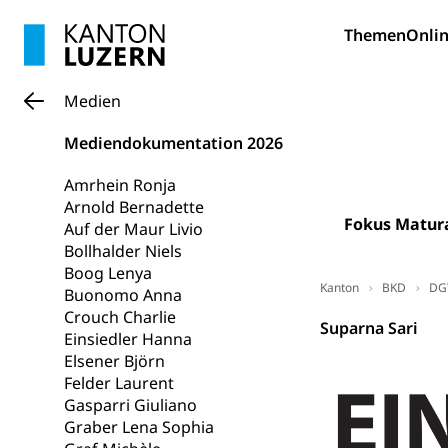
Heilpädagogi
Stipendien U
Universität
Themen
Onlin
Fachstelle St
Technische Hoch
Hochschulbildung
Finanzielle 
Medien
Hochschule Luze
(Dachorganisati
Mediendokumentation 2026
swissunivers
Vorschule
Amrhein Ronja
Kindergarten, Ki
Arnold Bernadette
Fokus Matur
Auf der Maur Livio
Kinderbetre
Bollhalder Niels
Boog Lenya
Frühe Förde
Gesundheit und 
Kanton
BKD
DG
Buonomo Anna
Crouch Charlie
Suparna Sari
Konsumenten
Einsiedler Hanna
Elsener Björn
Konsumentenrech
Felder Laurent
Erschöpfung, nat
Gasparri Giuliano
Graber Lena Sophia
Lebensmittel
Krankenversi