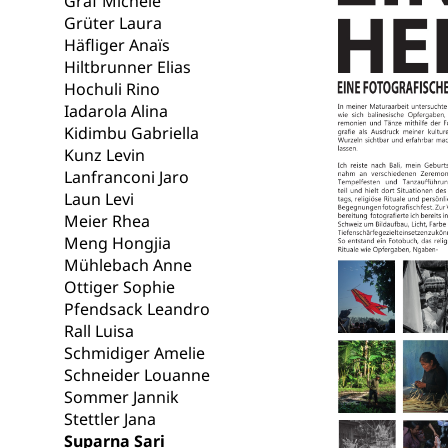
Graf Michèle
Unfallversicheru
Grüter Laura
Häfliger Anaïs
Krankenversi
Lebensmittels
Hiltbrunner Elias
Hochuli Rino
Obligatorisc
sichere Lebensmi
Iadarola Alina
Kidimbu Gabriella
Trinkwasser
Prävention
Kunz Levin
Gesundheitsvors
Lanfranconi Jaro
Sekundärprävent
Laun Levi
Meier Rhea
Darmkrebsvo
Soziale Sicher
Meng Hongjia
Suchtpräven
Mühlebach Anne
Sozialversicheru
Invalidenversich
Ottiger Sophie
Pfendsack Leandro
Kranken- und 
Sucht und Dr
Rall Luisa
Schmidiger Amelie
Soziales und 
Drogenabhängigk
Schneider Louanne
Drogensüchtige,
Invalidenver
Sommer Jannik
Stettler Jana
Fachstelle S
Gesundheitsv
Suparna Sari