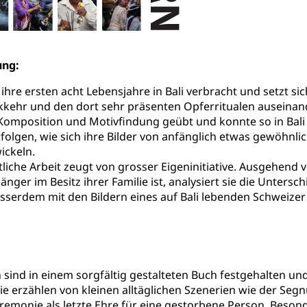
rgung, Spital, Pflegeinitiative, Ambulant vor stationär, AVOS, Pat
versorgung
alidenrente, Witwenrente, Sozialversicherung, Vorsorgeeinrichtung, 
ung:
ädigung, Ergänzungsleistungen, Altersvorsorge, Todesfallversiche
ihre ersten acht Lebensjahre in Bali verbracht und setzt sic
tschädigung (WAS Luzern)
AHV-Hinterlassenenrente (WA
ehr und den dort sehr präsenten Opferritualen auseinande
omposition und Motivfindung geübt und konnte so in Bali zie
stelle AHV/IV
Ergänzungsleistungen (EL) (WAS Luzern)
ng, körperliche Behinderung, geistige Behinderung, psychische 
olgen, wie sich ihre Bilder von anfänglich etwas gewöhnli
n (WAS Luzern)
ickeln.
 Sport
Menschen mit Behinderungen
ftliche Arbeit zeugt von grosser Eigeninitiative. Ausgehend 
änger im Besitz ihrer Familie ist, analysiert sie die Unters
en
usserdem mit den Bildern eines auf Bali lebenden Schweize
ibliotheken
rchiv, Landesbibliothek
 Luzern
Zentral- und Hochschulbibliothek
Archiv der 
richtungen
n sind in einem sorgfältig gestalteten Buch festgehalten un
Sie erzählen von kleinen alltäglichen Szenerien wie der Seg
, Bibliotheken
monie als letzte Ehre für eine gestorbene Person. Besonder