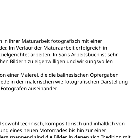
ientendossier
Pensionskasse, erste Säule, zweite Säule, dritte Säule,
rung
h in ihrer Maturarbeit fotografisch mit einer
S Luzern)
AHV-Beiträge (WAS Luzern)
r. Im Verlauf der Maturaarbeit erfolgreich in
lgerichtet arbeiten. In Saris Arbeitsbuch ist sehr
AHV-Altersrente (WAS Luzern)
Behinderung, Erwerbsunfähigkeit, Behinderte
chen Bildern zu eigenwilligen und wirkungsvollen
von einer Malerei, die die balinesischen Opfergaben
chiede in der malerischen wie fotografischen Darstellung
r Fotografen auseinander.
Denkmalpflege
d sowohl technisch, kompositorisch und inhaltlich von
nung eines neuen Motorrades bis hin zur einer
s spannend sind die Bilder, in denen sich Tradition mit