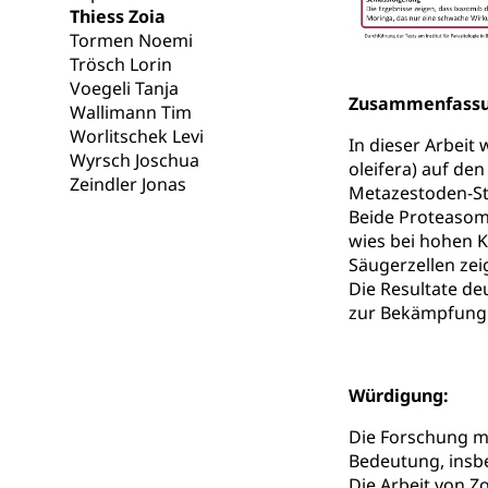
Gesundheitsverso
Thiess Zoia
Tormen Noemi
Gesundheits
AHV / IV
Trösch Lorin
Voegeli Tanja
Altersrente, Inv
Zusammenfass
Wallimann Tim
Hilflosenentsch
Worlitschek Levi
In dieser Arbeit
Hilfslosenen
Wyrsch Joschua
Behinderung
oleifera) auf de
Zeindler Jonas
Metazestoden-St
Informations
Körperbehinderu
Beide Proteasom-
IV-Leistunge
wies bei hohen K
Inklusion im
Säugerzellen zei
Die Resultate de
Kultur und Medi
zur Bekämpfung
Archive und B
Bücher, Bundesa
Würdigung:
Staatsarchiv
Kulturelle Ein
Die Forschung m
Bedeutung, insb
Museen, Theater
Die Arbeit von Z