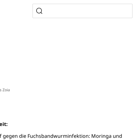
usbildung Pflege HF oder Studium Pflege FH
ldung
itäre Ausbildung, akademische Ausbildung,
t, Weiterbildung, Forschung, Entwicklung, Dienstleistungen,
en Hochschule Luzern hslu
e Luzern, PH Luzern, UniLU, swissuniversities
gesmutter, Freiwilliges Kindergarten Jahr
erung
Kindergarten & Basisstufe
s Zoia
mentenorganisation, parallele Einfuhr, regionale
artell, Cassis-deDijon-Prinzip
eit:
 gegen die Fuchsbandwurminfektion: Moringa und