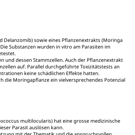
ientendossier
Pensionskasse, erste Säule, zweite Säule, dritte Säule,
rung
nd Delanzomib) sowie eines Pflanzenextrakts (Moringa
S Luzern)
AHV-Beiträge (WAS Luzern)
 Die Substanzen wurden in vitro am Parasiten im
testet.
AHV-Altersrente (WAS Luzern)
Behinderung, Erwerbsunfähigkeit, Behinderte
ten und dessen Stammzellen. Auch der Pflanzenextrakt
llen auf. Parallel durchgeführte Toxizitätstests an
trationen keine schädlichen Effekte hatten.
h die Moringapflanze ein vielversprechendes Potenzial
Denkmalpflege
ccus multilocularis) hat eine grosse medizinische
eser Parasit auslösen kann.
setzung mit der Thematik und die anspruchsvollen