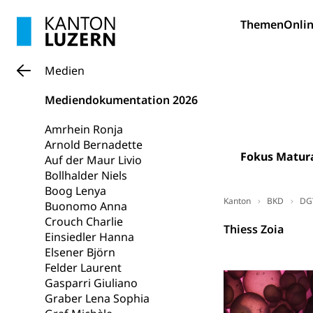
Heilpädagogi
Stipendien U
Universität
Themen
Onlin
Fachstelle St
Technische Hoch
Hochschulbildung
Finanzielle 
Medien
Hochschule Luze
(Dachorganisati
Mediendokumentation 2026
swissunivers
Vorschule
Amrhein Ronja
Kindergarten, Ki
Arnold Bernadette
Fokus Matur
Auf der Maur Livio
Kinderbetre
Bollhalder Niels
Boog Lenya
Frühe Förde
Gesundheit und 
Kanton
BKD
DG
Buonomo Anna
Crouch Charlie
Thiess Zoia
Konsumenten
Einsiedler Hanna
Elsener Björn
Konsumentenrech
Felder Laurent
Erschöpfung, nat
Gasparri Giuliano
Graber Lena Sophia
Lebensmittel
Krankenversi