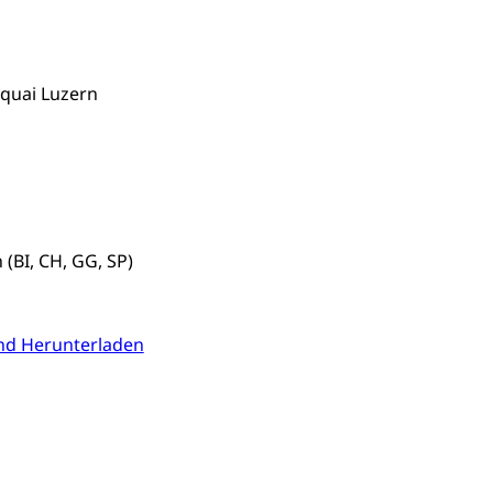
ung, Krankenkasse
)
quai Luzern
allversicherung
eit
ion, Tabakprävention, Primärprävention,
ndheitsförderung
Prävention (Polizei)
(BI, CH, GG, SP)
icherung, Krankenversicherung, Unfallversicherung,
nd Herunterladen
(WAS Luzern)
Existenzsicherung - Sozialhilfe
sicherung (WAS Luzern)
gigkeit, Suchtkrankheit, Drogenabhängige,