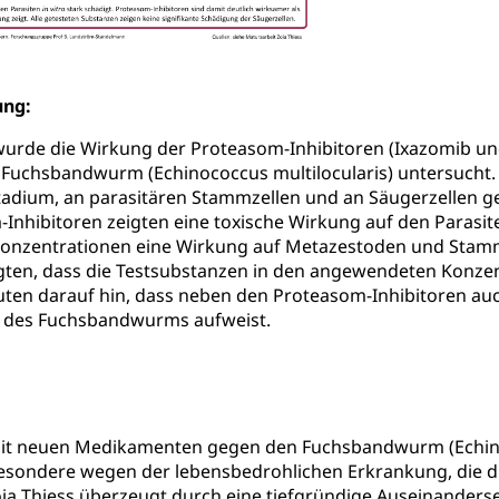
rgung, Spital, Pflegeinitiative, Ambulant vor stationär, AVOS, Pat
versorgung
alidenrente, Witwenrente, Sozialversicherung, Vorsorgeeinrichtung, 
ung:
ädigung, Ergänzungsleistungen, Altersvorsorge, Todesfallversiche
 wurde die Wirkung der Proteasom-Inhibitoren (Ixazomib u
tschädigung (WAS Luzern)
AHV-Hinterlassenenrente (WA
n Fuchsbandwurm (Echinococcus multilocularis) untersucht.
adium, an parasitären Stammzellen und an Säugerzellen ge
stelle AHV/IV
Ergänzungsleistungen (EL) (WAS Luzern)
ng, körperliche Behinderung, geistige Behinderung, psychische 
Inhibitoren zeigten eine toxische Wirkung auf den Parasi
n (WAS Luzern)
onzentrationen eine Wirkung auf Metazestoden und Stammze
 Sport
Menschen mit Behinderungen
gten, dass die Testsubstanzen in den angewendeten Konzen
uten darauf hin, dass neben den Proteasom-Inhibitoren auc
en
 des Fuchsbandwurms aufweist.
ibliotheken
rchiv, Landesbibliothek
 Luzern
Zentral- und Hochschulbibliothek
Archiv der 
richtungen
it neuen Medikamenten gegen den Fuchsbandwurm (Echinoco
esondere wegen der lebensbedrohlichen Erkrankung, die di
, Bibliotheken
oia Thiess überzeugt durch eine tiefgründige Auseinander