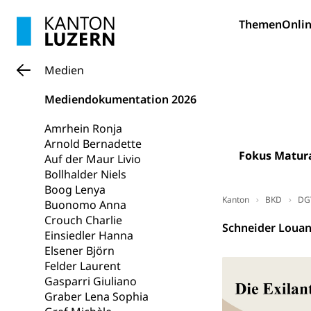
Stipendien U
Universität
Themen
Onlin
Fachstelle St
Technische Hoch
Hochschulbildung
Finanzielle 
Hochschule Luze
(Dachorganisati
Medien
swissunivers
Mediendokumentation 2026
Vorschule
Kindergarten, Ki
Amrhein Ronja
Arnold Bernadette
Kinderbetre
Fokus Matur
Auf der Maur Livio
Bollhalder Niels
Frühe Förde
Gesundheit und 
Boog Lenya
Kanton
BKD
DG
Buonomo Anna
Konsumenten
Crouch Charlie
Schneider Loua
Einsiedler Hanna
Konsumentenrech
Elsener Björn
Erschöpfung, nat
Felder Laurent
Gasparri Giuliano
Lebensmittel
Krankenversi
Graber Lena Sophia
Unfallversicheru