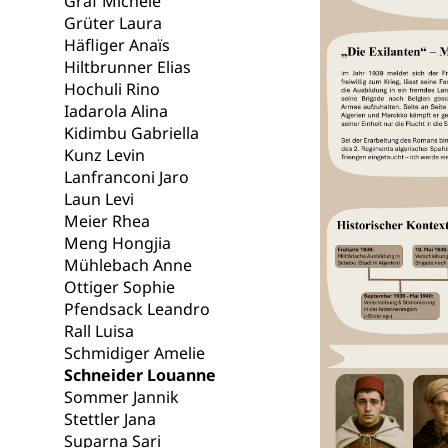
Graf Michèle
Grüter Laura
Krankenversi
Lebensmittels
Häfliger Anaïs
Hiltbrunner Elias
Obligatorisc
sichere Lebensmi
Hochuli Rino
Iadarola Alina
Trinkwasser
Prävention
Kidimbu Gabriella
Gesundheitsvors
Kunz Levin
Sekundärprävent
Lanfranconi Jaro
Laun Levi
Darmkrebsvo
Soziale Sicher
Meier Rhea
Suchtpräven
Meng Hongjia
Sozialversicheru
Invalidenversich
Mühlebach Anne
Ottiger Sophie
Kranken- und 
Sucht und Dr
Pfendsack Leandro
Rall Luisa
Soziales und 
Drogenabhängigk
Schmidiger Amelie
Drogensüchtige,
Invalidenver
Schneider Louanne
Sommer Jannik
Fachstelle S
Gesundheitsv
Stettler Jana
Gesundheitsverso
Suparna Sari