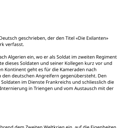
Pensionskasse, erste Säule, zweite Säule, dritte Säule,
rung
S Luzern)
AHV-Beiträge (WAS Luzern)
eutsch geschrieben, der den Titel «Die Exilanten»
k verfasst.
AHV-Altersrente (WAS Luzern)
Behinderung, Erwerbsunfähigkeit, Behinderte
ch Algerien ein, wo er als Soldat im zweiten Regiment
hte dieses Soldaten und seiner Kollegen kurz vor und
n Kontinent geht es für die Kameraden nach
en den deutschen Angreifern gegenübersteht. Den
 Soldaten im Dienste Frankreichs und schliesslich die
r Internierung in Triengen und vom Austausch mit der
Denkmalpflege
rend dem Zweiten Weltkrieg ein, auf die Eigenheiten