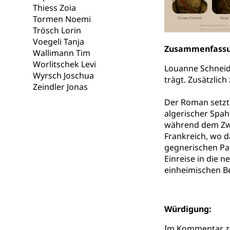
Thiess Zoia
Gesundheits
AHV / IV
Tormen Noemi
Trösch Lorin
Altersrente, Inv
Voegeli Tanja
Hilflosenentsch
Zusammenfass
Wallimann Tim
Hilfslosenen
Worlitschek Levi
Behinderung
Louanne Schneide
Wyrsch Joschua
trägt. Zusätzlic
Informations
Körperbehinderu
Zeindler Jonas
IV-Leistunge
Der Roman setzt 
Inklusion im
algerischer Spah
während dem Zwe
Kultur und Medi
Frankreich, wo 
gegnerischen Pan
Archive und B
Einreise in die 
Bücher, Bundesa
einheimischen B
Staatsarchiv
Kulturelle Ein
Museen, Theater
Würdigung:
Im Kommentar zum
Dienststelle 