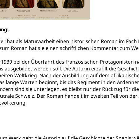
versorgung
alidenrente, Witwenrente, Sozialversicherung, Vorsorgeeinrichtung, 
ädigung, Ergänzungsleistungen, Altersvorsorge, Todesfallversiche
ung:
tschädigung (WAS Luzern)
AHV-Hinterlassenenrente (WA
r hat als Maturaarbeit einen historischen Roman im Fach D
h zum Roman hat sie einen schriftlichen Kommentar zum Wer
stelle AHV/IV
Ergänzungsleistungen (EL) (WAS Luzern)
ng, körperliche Behinderung, geistige Behinderung, psychische 
n (WAS Luzern)
1939 bei der Überfahrt des französischen Protagonisten na
 Sport
Menschen mit Behinderungen
is ausgebildet werden soll. Die Autorin erzählt die Geschic
iten Weltkrieg. Nach der Ausbildung auf dem afrikanische
en
das lange Warten beginnt, bis das Regiment in den Ardenn
zern sind sie unterlegen, es bleibt nur der Rückzug für die
ibliotheken
neutrale Schweiz. Der Roman handelt im zweiten Teil von de
rchiv, Landesbibliothek
evölkerung.
 Luzern
Zentral- und Hochschulbibliothek
Archiv der 
richtungen
, Bibliotheken
 Werk geht die Autorin auf die Geschichte der Spahis wäh
Kultur
Kunst & Kultur (Luzern Tourismus)