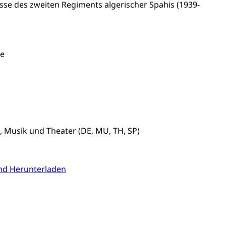
sse des zweiten Regiments algerischer Spahis (1939-
)
allversicherung
eit
ee
ion, Tabakprävention, Primärprävention,
ndheitsförderung
Prävention (Polizei)
icherung, Krankenversicherung, Unfallversicherung,
, Musik und Theater (DE, MU, TH, SP)
(WAS Luzern)
Existenzsicherung - Sozialhilfe
nd Herunterladen
sicherung (WAS Luzern)
gigkeit, Suchtkrankheit, Drogenabhängige,
ientendossier