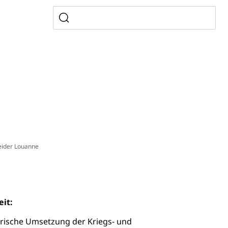
usbildung Pflege HF oder Studium Pflege FH
ldung
itäre Ausbildung, akademische Ausbildung,
t, Weiterbildung, Forschung, Entwicklung, Dienstleistungen,
en Hochschule Luzern hslu
e Luzern, PH Luzern, UniLU, swissuniversities
gesmutter, Freiwilliges Kindergarten Jahr
erung
Kindergarten & Basisstufe
eider Louanne
mentenorganisation, parallele Einfuhr, regionale
artell, Cassis-deDijon-Prinzip
eit:
rarische Umsetzung der Kriegs- und
ung, Krankenkasse