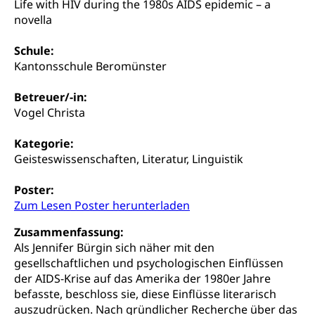
Unfallversicherung, Invalidenversicherung,
Life with HIV during the 1980s AIDS epidemic – a
Prävention (Polizei)
Sozialhilfe
novella
Suchtprävention
Kranken- und Unfallversicherung
Sucht und Drogen
Schule:
Gesundheitsversorgung
(gruezi.lu.ch)
Kantonsschule Beromünster
Drogenabhängigkeit, Drogensucht,
Medikamentenabhängigkeit,
Krankenversicherung (WAS Luzern)
Betreuer/-in:
Arzneimittelabhängigkeit, Suchtkrankheit,
Existenzsicherung - Sozialhilfe
Drogenabhängige, Drogensüchtige,
Vogel Christa
Betäubungsmittel, Suchtmittel, Psychopharmaka
Soziales und Gesellschaft (Dienststelle)
Kategorie:
Fachstelle Sucht Region Luzern
Gesundheitsversorgung
Opferhilfe
Geisteswissenschaften, Literatur, Linguistik
Drogen (Polizei)
Gesundheitsversorgung, Spital, Pflegeinitiative,
Arbeitslosenversicherung (WAS Luzern)
Poster:
Ambulant vor stationär, AVOS, Patientendossier
Sucht
Invalidenversicherung (WAS Luzern)
Zum Lesen Poster herunterladen
Gesundheitsversorgung
AHV / IV
Soziale Sicherheit
Zusammenfassung:
Altersrente, Invalidenrente, Witwenrente,
Als Jennifer Bürgin sich näher mit den
Sozialversicherung, Vorsorgeeinrichtung,
gesellschaftlichen und psychologischen Einflüssen
Pensionskasse, erste Säule, zweite Säule, dritte
der AIDS-Krise auf das Amerika der 1980er Jahre
Säule, Hilflosenentschädigung,
befasste, beschloss sie, diese Einflüsse literarisch
Ergänzungsleistungen, Altersvorsorge,
auszudrücken. Nach gründlicher Recherche über das
Todesfallversicherung