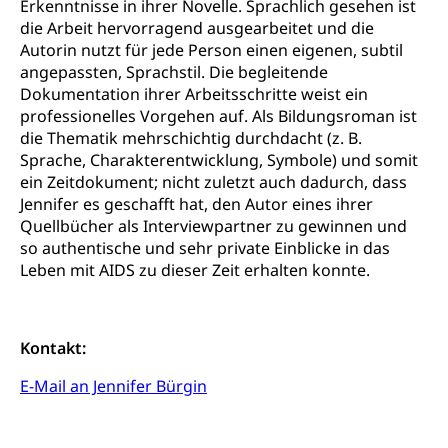
kulturelles Angebot, Kulturerbe, kulturelles Erbe,
Erkenntnisse in ihrer Novelle. Sprachlich gesehen ist
Nachwuchsförderung, Vermittlung, Selektive
die Arbeit hervorragend ausgearbeitet und die
Förderung, Kulturausschreibungen, Kulturpreis,
Autorin nutzt für jede Person einen eigenen, subtil
Werkbeitrag, Produktionsbeitrag, Recherche,
angepassten, Sprachstil. Die begleitende
Bildende Kunst, Angewandte Kunst, Theater/Tanz,
Dokumentation ihrer Arbeitsschritte weist ein
Musik, Entwicklung, Programmbeiträge,
professionelles Vorgehen auf. Als Bildungsroman ist
Filmförderung, Regionale Förderfonds,
die Thematik mehrschichtig durchdacht (z. B.
Werkankäufe, Kunstankäufe, Kunst und Bau, Schule
und Kultur, Kulturgesuche, Kulturvermittlung
Sprache, Charakterentwicklung, Symbole) und somit
ein Zeitdokument; nicht zuletzt auch dadurch, dass
Kulturförderung und Vermittlung
Jennifer es geschafft hat, den Autor eines ihrer
Quellbücher als Interviewpartner zu gewinnen und
Angebote für Schulklassen
Mobilität
so authentische und sehr private Einblicke in das
Zentralschweizer Filmförderung
Leben mit AIDS zu dieser Zeit erhalten konnte.
Schiene und öffentlicher Verkehr
Schienenverkehr, Zugverkehr, Bahnverkehr,
Transportmittel, öffentlicher Verkehr
Kontakt:
Verkehrsverbund Luzern VVL
E-Mail an Jennifer Bürgin
Schifffahrt
Öffentlicher Verkehr Luzern Mobil
Schiffsverkehr, Binnenschifffahrt, Seeschifffahrt,
Flussschifffahrt