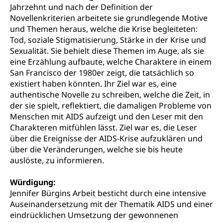
Jahrzehnt und nach der Definition der
Novellenkriterien arbeitete sie grundlegende Motive
Hilfslosenentschädigung (WAS Luzern)
Behinderung
und Themen heraus, welche die Krise begleiteten:
AHV-Hinterlassenenrente (WAS Luzern)
Körperbehinderung, körperliche Behinderung,
Tod, soziale Stigmatisierung, Stärke in der Krise und
geistige Behinderung, psychische Behinderung,
Sexualität. Sie behielt diese Themen im Auge, als sie
AHV-Beiträge (WAS Luzern)
Erwerbsunfähigkeit, Behinderte
eine Erzählung aufbaute, welche Charaktere in einem
Informationsstelle AHV/IV
San Francisco der 1980er zeigt, die tatsächlich so
Inklusion im Sport
existiert haben könnten. Ihr Ziel war es, eine
Ergänzungsleistungen (EL) (WAS Luzern)
Menschen mit Behinderungen
authentische Novelle zu schreiben, welche die Zeit, in
Kultur und Medien
AHV-Altersrente (WAS Luzern)
der sie spielt, reflektiert, die damaligen Probleme von
Menschen mit AIDS aufzeigt und den Leser mit den
IV-Leistungen (WAS Luzern)
Archive und Bibliotheken
Charakteren mitfühlen lässt. Ziel war es, die Leser
über die Ereignisse der AIDS-Krise aufzuklären und
Bücher, Bundesarchiv, Landesbibliothek
über die Veränderungen, welche sie bis heute
Staatsarchiv Luzern
auslöste, zu informieren.
Kulturelle Einrichtungen
Zentral- und Hochschulbibliothek
Museen, Theater, Bibliotheken
Würdigung:
Jennifer Bürgins Arbeit besticht durch eine intensive
Archiv der Denkmalpflege
Dienststelle Kultur
Kulturförderung
Auseinandersetzung mit der Thematik AIDS und einer
eindrücklichen Umsetzung der gewonnenen
Kunst & Kultur (Luzern Tourismus)
Kulturpolitik, Sprachförderung, Denkmalpflege,