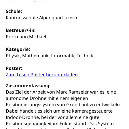
AHV-Beiträge (WAS Luzern)
Erwerbsunfähigkeit, Behinderte
Informationsstelle AHV/IV
Schule:
Inklusion im Sport
Kantonsschule Alpenquai Luzern
Ergänzungsleistungen (EL) (WAS Luzern)
Menschen mit Behinderungen
Kultur und Medien
Betreuer/-in:
AHV-Altersrente (WAS Luzern)
Portmann Michael
IV-Leistungen (WAS Luzern)
Archive und Bibliotheken
Kategorie:
Bücher, Bundesarchiv, Landesbibliothek
Physik, Mathematik, Informatik, Technik
Staatsarchiv Luzern
Kulturelle Einrichtungen
Poster:
Zentral- und Hochschulbibliothek
Museen, Theater, Bibliotheken
Zum Lesen Poster herunterladen
Archiv der Denkmalpflege
Dienststelle Kultur
Zusammenfassung:
Kulturförderung
Das Ziel der Arbeit von Marc Ramseier war es, eine
Kunst & Kultur (Luzern Tourismus)
Kulturpolitik, Sprachförderung, Denkmalpflege,
autonome Drohne mit einem eigenen
kulturelles Angebot, Kulturerbe, kulturelles Erbe,
Positionierungssystem von Grund auf zu entwickeln.
Nachwuchsförderung, Vermittlung, Selektive
Dabei handelt es sich um eine kameragesteuerte
Förderung, Kulturausschreibungen, Kulturpreis,
Indoor-Drohne, bei der vor allem eine gute
Werkbeitrag, Produktionsbeitrag, Recherche,
Bildende Kunst, Angewandte Kunst, Theater/Tanz,
Positionsgenauigkeit im Fokus stand. Das System
Musik, Entwicklung, Programmbeiträge,