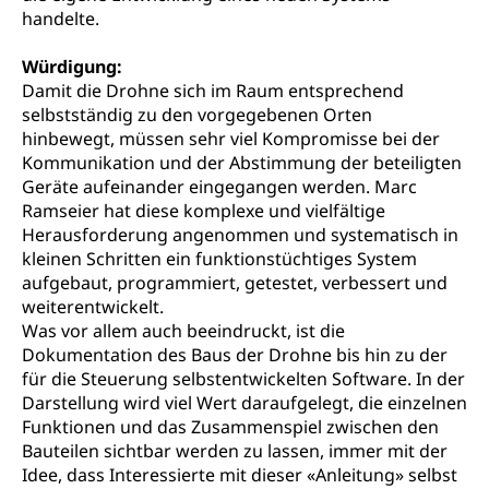
Langsamverkehr, Transportmittel, Auto, Motorrad,
handelte.
Individualverkehr
Würdigung:
zentras (Betrieb und Unterhalt LU, OW, NW,
Damit die Drohne sich im Raum entsprechend
ZG)
selbstständig zu den vorgegebenen Orten
Persönliches
Strassenverkehrsamt
hinbewegt, müssen sehr viel Kompromisse bei der
Kommunikation und der Abstimmung der beteiligten
Verkehr und Infrastruktur vif
Zivilstand
Geräte aufeinander eingegangen werden. Marc
Kantonsstrassen
Geburt, Heirat, Ehe, Partnerschaft, Tod,
Ramseier hat diese komplexe und vielfältige
Zivilstandsamt, Zivilstandsregiste
Herausforderung angenommen und systematisch in
kleinen Schritten ein funktionstüchtiges System
Zivilstandswesen
Adoption
aufgebaut, programmiert, getestet, verbessert und
weiterentwickelt.
Adoptivkind, Adoptiveltern, Adoptionsvermittlung,
Was vor allem auch beeindruckt, ist die
Adoptionsverfahren, elterliche Gewalt, elterliche
Dokumentation des Baus der Drohne bis hin zu der
Sorge
für die Steuerung selbstentwickelten Software. In der
Adoption
Darstellung wird viel Wert daraufgelegt, die einzelnen
Aufenthaltsbewilligungen
Funktionen und das Zusammenspiel zwischen den
Niederlassungsbewilligung, Aufenthalt,
Bauteilen sichtbar werden zu lassen, immer mit der
Niederlassung, Wohnsitz
Idee, dass Interessierte mit dieser «Anleitung» selbst