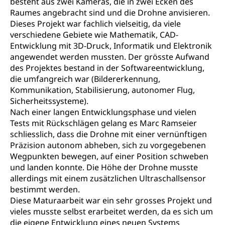
besteht aus zwei Kameras, die in zwei Ecken des
Filmförderung, Regionale Förderfonds,
Raumes angebracht sind und die Drohne anvisieren.
Werkankäufe, Kunstankäufe, Kunst und Bau, Schule
Dieses Projekt war fachlich vielseitig, da viele
und Kultur, Kulturgesuche, Kulturvermittlung
verschiedene Gebiete wie Mathematik, CAD-
Entwicklung mit 3D-Druck, Informatik und Elektronik
Kulturförderung und Vermittlung
angewendet werden mussten. Der grösste Aufwand
Angebote für Schulklassen
des Projektes bestand in der Softwareentwicklung,
Mobilität
die umfangreich war (Bildererkennung,
Zentralschweizer Filmförderung
Kommunikation, Stabilisierung, autonomer Flug,
Schiene und öffentlicher Verkehr
Sicherheitssysteme).
Nach einer langen Entwicklungsphase und vielen
Schienenverkehr, Zugverkehr, Bahnverkehr,
Transportmittel, öffentlicher Verkehr
Tests mit Rückschlägen gelang es Marc Ramseier
schliesslich, dass die Drohne mit einer vernünftigen
Verkehrsverbund Luzern VVL
Schifffahrt
Präzision autonom abheben, sich zu vorgegebenen
Wegpunkten bewegen, auf einer Position schweben
Öffentlicher Verkehr Luzern Mobil
Schiffsverkehr, Binnenschifffahrt, Seeschifffahrt,
und landen konnte. Die Höhe der Drohne musste
Flussschifffahrt
allerdings mit einem zusätzlichen Ultraschallsensor
bestimmt werden.
Schifffahrt (Strassenverkehrsamt)
Strasse
Diese Maturaarbeit war ein sehr grosses Projekt und
Autoverkehr, Lastwagenverkehr, Schwerverkehr,
vieles musste selbst erarbeitet werden, da es sich um
leistungsabhängige Schwerverkehrsabgabe,
die eigene Entwicklung eines neuen Systems