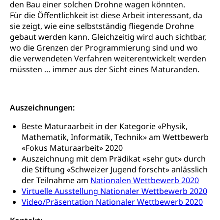
den Bau einer solchen Drohne wagen könnten.
Amt für Migration
Ausweise und Bescheinigungen
Für die Öffentlichkeit ist diese Arbeit interessant, da
Reisepass, Identitätskarte, Visum, Geburtsurkunde
sie zeigt, wie eine selbstständig fliegende Drohne
gebaut werden kann. Gleichzeitig wird auch sichtbar,
Jagdausweis, Fischereiausweis
Einbürgerung
wo die Grenzen der Programmierung sind und wo
die verwendeten Verfahren weiterentwickelt werden
Strafregisterauszug bestellen
Nationalität, Staatsangehörigkeit,
müssten … immer aus der Sicht eines Maturanden.
Staatsbürgerschaft, Bürgerrecht, Erwerb des
Waffen, Sprengstoffe und Pyrotechnik
Bürgerrechts, Verlust des Bürgerrechts,
Einbürgerungsverfahren
Reisepass, Identitätskarte
Auszeichnungen:
Einbürgerungen
Geburt
Strassenverkehrsamt (Führerausweis,
Fahrzeugausweis)
Beste Maturaarbeit in der Kategorie «Physik,
Geburtsurkunde, Geburtsschein, Geburtsanzeige
Mathematik, Informatik, Technik» am Wettbewerb
Namensänderungen
«Fokus Maturaarbeit» 2020
Familienzulagen (WAS Luzern)
Kinder und Jugendliche
Auszeichnung mit dem Prädikat «sehr gut» durch
Schwangerschaft / Geburt (gruezi.lu.ch)
Mündigkeit, Kindesschutz, Jugendschutz
die Stiftung «Schweizer Jugend forscht» anlässlich
der Teilnahme am
Nationalen Wettbewerb 2020
Kinder- und Jugendförderung
Pflege / Pflegeheim
Virtuelle Ausstellung Nationaler Wettbewerb 2020
Video/Präsentation Nationaler Wettbewerb 2020
Psychische Gesundheit
Hauspflege, spitalexterne Pflege, Spitex