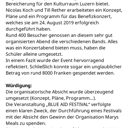
Hilfslosenentschädigung (WAS Luzern)
Behinderung
Bereicherung für den Kulturraum Luzern bietet.
AHV-Hinterlassenenrente (WAS Luzern)
Nicolas Koch und Till Rether erarbeiteten ein Konzept,
Körperbehinderung, körperliche Behinderung,
geistige Behinderung, psychische Behinderung,
Pläne und ein Programm für das Benefizkonzert,
AHV-Beiträge (WAS Luzern)
Erwerbsunfähigkeit, Behinderte
welches sie am 24. August 2019 erfolgreich
durchgeführt haben.
Informationsstelle AHV/IV
Inklusion im Sport
Rund 400 Besucher genossen an diesem sehr gut
Ergänzungsleistungen (EL) (WAS Luzern)
organisierten Abend die verschiedenen Bands. Alles
Menschen mit Behinderungen
Kultur und Medien
was ein Konzertabend bieten muss, haben die
AHV-Altersrente (WAS Luzern)
Schüler alleine umgesetzt.
IV-Leistungen (WAS Luzern)
Archive und Bibliotheken
In einem Fazit wurde der Event hervorragend
reflektiert. Schließlich konnte sogar ein unglaublicher
Bücher, Bundesarchiv, Landesbibliothek
Betrag von rund 8000 Franken gespendet werden.
Staatsarchiv Luzern
Kulturelle Einrichtungen
Würdigung:
Zentral- und Hochschulbibliothek
Museen, Theater, Bibliotheken
Die organisatorische Absicht wurde überzeugend
umgesetzt (Konzept, Pläne, Programm…).
Archiv der Denkmalpflege
Dienststelle Kultur
Kulturförderung
Die Veranstaltung „BLUE AID FESTIVAL“ verfolgte
einen klaren Zweck, der Durchführung eines Festivals
Kunst & Kultur (Luzern Tourismus)
Kulturpolitik, Sprachförderung, Denkmalpflege,
mit der Absicht den Gewinn der Organisation Marys
kulturelles Angebot, Kulturerbe, kulturelles Erbe,
Meals zu spenden.
Nachwuchsförderung, Vermittlung, Selektive