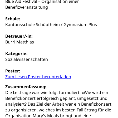
Blue Aid Festival – Organisation einer
Suchtprävention
Benefizveranstaltung
Kranken- und Unfallversicherung
Sucht und Drogen
Gesundheitsversorgung
(gruezi.lu.ch)
Drogenabhängigkeit, Drogensucht,
Schule:
Medikamentenabhängigkeit,
Krankenversicherung (WAS Luzern)
Kantonsschule Schüpfheim / Gymnasium Plus
Arzneimittelabhängigkeit, Suchtkrankheit,
Existenzsicherung - Sozialhilfe
Drogenabhängige, Drogensüchtige,
Betreuer/-in:
Betäubungsmittel, Suchtmittel, Psychopharmaka
Soziales und Gesellschaft (Dienststelle)
Burri Matthias
Fachstelle Sucht Region Luzern
Gesundheitsversorgung
Opferhilfe
Kategorie:
Drogen (Polizei)
Gesundheitsversorgung, Spital, Pflegeinitiative,
Arbeitslosenversicherung (WAS Luzern)
Sozialwissenschaften
Ambulant vor stationär, AVOS, Patientendossier
Sucht
Invalidenversicherung (WAS Luzern)
Poster:
Gesundheitsversorgung
AHV / IV
Soziale Sicherheit
Zum Lesen Poster herunterladen
Altersrente, Invalidenrente, Witwenrente,
Zusammenfassung:
Sozialversicherung, Vorsorgeeinrichtung,
Pensionskasse, erste Säule, zweite Säule, dritte
Die Leitfrage war wie folgt formuliert: «Wie wird ein
Säule, Hilflosenentschädigung,
Benefizkonzert erfolgreich geplant, umgesetzt und
Ergänzungsleistungen, Altersvorsorge,
analysiert? Das Ziel der Arbeit war ein Benefizkonzert
Todesfallversicherung
zu organisieren, welches im besten Fall Ertrag für die
Organisation Mary’s Meals bringt und eine