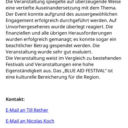
Die Veranstaltung spiegelte auf überzeugende Weise
Förderung, Kulturausschreibungen, Kulturpreis,
Werkbeitrag, Produktionsbeitrag, Recherche,
eine vertiefte Auseinandersetzung mit dem Thema.
Bildende Kunst, Angewandte Kunst, Theater/Tanz,
Der Event konnte aufgrund des aussergewöhlichen
Musik, Entwicklung, Programmbeiträge,
Engagement erfolgreich durchgeführt werden. Auf
Filmförderung, Regionale Förderfonds,
Unvorhergesehenes wurde überlegt reagiert. Die
Werkankäufe, Kunstankäufe, Kunst und Bau, Schule
finanziellen und alle übrigen Herausforderungen
und Kultur, Kulturgesuche, Kulturvermittlung
wurden erfolgreich gemanagt; es konnte sogar ein
beachtlicher Betrag gespendet werden. Die
Kulturförderung und Vermittlung
Veranstaltung wurde sehr gut evaluiert.
Angebote für Schulklassen
Die Veranstaltung weist im Vergleich zu bestehenden
Mobilität
Festivals und Veranstaltungen eine hohe
Zentralschweizer Filmförderung
Eigenständigkeit aus. Das „BLUE AID FESTIVAL“ ist
Schiene und öffentlicher Verkehr
eine kulturelle Bereicherung für die Region.
Schienenverkehr, Zugverkehr, Bahnverkehr,
Transportmittel, öffentlicher Verkehr
Kontakt:
Verkehrsverbund Luzern VVL
Schifffahrt
Öffentlicher Verkehr Luzern Mobil
Schiffsverkehr, Binnenschifffahrt, Seeschifffahrt,
E-Mail an Till Rether
Flussschifffahrt
E-Mail an Nicolas Koch
Schifffahrt (Strassenverkehrsamt)
Strasse