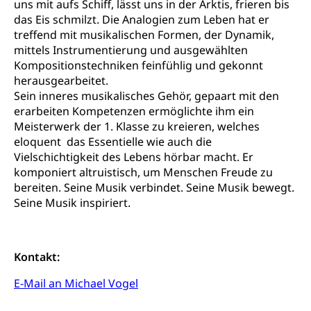
Nachwuchsförderung, Vermittlung, Selektive
uns mit aufs Schiff, lässt uns in der Arktis, frieren bis
Förderung, Kulturausschreibungen, Kulturpreis,
das Eis schmilzt. Die Analogien zum Leben hat er
Werkbeitrag, Produktionsbeitrag, Recherche,
treffend mit musikalischen Formen, der Dynamik,
Bildende Kunst, Angewandte Kunst, Theater/Tanz,
mittels Instrumentierung und ausgewählten
Musik, Entwicklung, Programmbeiträge,
Kompositionstechniken feinfühlig und gekonnt
Filmförderung, Regionale Förderfonds,
herausgearbeitet.
Werkankäufe, Kunstankäufe, Kunst und Bau, Schule
und Kultur, Kulturgesuche, Kulturvermittlung
Sein inneres musikalisches Gehör, gepaart mit den
erarbeiten Kompetenzen ermöglichte ihm ein
Kulturförderung und Vermittlung
Meisterwerk der 1. Klasse zu kreieren, welches
eloquent das Essentielle wie auch die
Angebote für Schulklassen
Mobilität
Vielschichtigkeit des Lebens hörbar macht. Er
Zentralschweizer Filmförderung
komponiert altruistisch, um Menschen Freude zu
Schiene und öffentlicher Verkehr
bereiten. Seine Musik verbindet. Seine Musik bewegt.
Seine Musik inspiriert.
Schienenverkehr, Zugverkehr, Bahnverkehr,
Transportmittel, öffentlicher Verkehr
Verkehrsverbund Luzern VVL
Schifffahrt
Kontakt:
Öffentlicher Verkehr Luzern Mobil
Schiffsverkehr, Binnenschifffahrt, Seeschifffahrt,
E-Mail an Michael Vogel
Flussschifffahrt