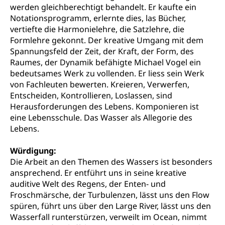
werden gleichberechtigt behandelt. Er kaufte ein
Hilfslosenentschädigung (WAS Luzern)
Behinderung
Notationsprogramm, erlernte dies, las Bücher,
AHV-Hinterlassenenrente (WAS Luzern)
Körperbehinderung, körperliche Behinderung,
vertiefte die Harmonielehre, die Satzlehre, die
geistige Behinderung, psychische Behinderung,
Formlehre gekonnt. Der kreative Umgang mit dem
AHV-Beiträge (WAS Luzern)
Erwerbsunfähigkeit, Behinderte
Spannungsfeld der Zeit, der Kraft, der Form, des
Informationsstelle AHV/IV
Raumes, der Dynamik befähigte Michael Vogel ein
Inklusion im Sport
bedeutsames Werk zu vollenden. Er liess sein Werk
Ergänzungsleistungen (EL) (WAS Luzern)
Menschen mit Behinderungen
von Fachleuten bewerten. Kreieren, Verwerfen,
Kultur und Medien
AHV-Altersrente (WAS Luzern)
Entscheiden, Kontrollieren, Loslassen, sind
Herausforderungen des Lebens. Komponieren ist
IV-Leistungen (WAS Luzern)
Archive und Bibliotheken
eine Lebensschule. Das Wasser als Allegorie des
Lebens.
Bücher, Bundesarchiv, Landesbibliothek
Staatsarchiv Luzern
Würdigung:
Kulturelle Einrichtungen
Die Arbeit an den Themen des Wassers ist besonders
Zentral- und Hochschulbibliothek
Museen, Theater, Bibliotheken
ansprechend. Er entführt uns in seine kreative
auditive Welt des Regens, der Enten- und
Archiv der Denkmalpflege
Dienststelle Kultur
Kulturförderung
Froschmärsche, der Turbulenzen, lässt uns den Flow
spüren, führt uns über den Large River, lässt uns den
Kunst & Kultur (Luzern Tourismus)
Kulturpolitik, Sprachförderung, Denkmalpflege,
kulturelles Angebot, Kulturerbe, kulturelles Erbe,
Wasserfall runterstürzen, verweilt im Ocean, nimmt