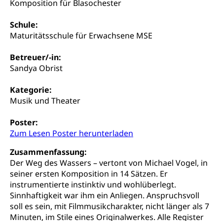
Sozialhilfe
Komposition für Blasochester
Suchtprävention
Kranken- und Unfallversicherung
Sucht und Drogen
Schule:
Gesundheitsversorgung
(gruezi.lu.ch)
Maturitätsschule für Erwachsene MSE
Drogenabhängigkeit, Drogensucht,
Medikamentenabhängigkeit,
Krankenversicherung (WAS Luzern)
Betreuer/-in:
Arzneimittelabhängigkeit, Suchtkrankheit,
Existenzsicherung - Sozialhilfe
Drogenabhängige, Drogensüchtige,
Sandya Obrist
Betäubungsmittel, Suchtmittel, Psychopharmaka
Soziales und Gesellschaft (Dienststelle)
Kategorie:
Fachstelle Sucht Region Luzern
Gesundheitsversorgung
Opferhilfe
Musik und Theater
Drogen (Polizei)
Gesundheitsversorgung, Spital, Pflegeinitiative,
Arbeitslosenversicherung (WAS Luzern)
Poster:
Ambulant vor stationär, AVOS, Patientendossier
Sucht
Invalidenversicherung (WAS Luzern)
Zum Lesen Poster herunterladen
Gesundheitsversorgung
AHV / IV
Soziale Sicherheit
Zusammenfassung:
Altersrente, Invalidenrente, Witwenrente,
Der Weg des Wassers – vertont von Michael Vogel, in
Sozialversicherung, Vorsorgeeinrichtung,
seiner ersten Komposition in 14 Sätzen. Er
Pensionskasse, erste Säule, zweite Säule, dritte
instrumentierte instinktiv und wohlüberlegt.
Säule, Hilflosenentschädigung,
Sinnhaftigkeit war ihm ein Anliegen. Anspruchsvoll
Ergänzungsleistungen, Altersvorsorge,
soll es sein, mit Filmmusikcharakter, nicht länger als 7
Todesfallversicherung
Minuten, im Stile eines Originalwerkes. Alle Register