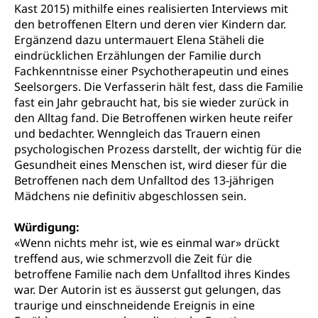
Ergänzungsleistungen, Altersvorsorge,
Kast 2015) mithilfe eines realisierten Interviews mit
Todesfallversicherung
den betroffenen Eltern und deren vier Kindern dar.
Ergänzend dazu untermauert Elena Stäheli die
Hilfslosenentschädigung (WAS Luzern)
Behinderung
eindrücklichen Erzählungen der Familie durch
AHV-Hinterlassenenrente (WAS Luzern)
Körperbehinderung, körperliche Behinderung,
Fachkenntnisse einer Psychotherapeutin und eines
geistige Behinderung, psychische Behinderung,
Seelsorgers. Die Verfasserin hält fest, dass die Familie
AHV-Beiträge (WAS Luzern)
Erwerbsunfähigkeit, Behinderte
fast ein Jahr gebraucht hat, bis sie wieder zurück in
Informationsstelle AHV/IV
den Alltag fand. Die Betroffenen wirken heute reifer
Inklusion im Sport
und bedachter. Wenngleich das Trauern einen
Ergänzungsleistungen (EL) (WAS Luzern)
psychologischen Prozess darstellt, der wichtig für die
Menschen mit Behinderungen
Kultur und Medien
AHV-Altersrente (WAS Luzern)
Gesundheit eines Menschen ist, wird dieser für die
Betroffenen nach dem Unfalltod des 13-jährigen
IV-Leistungen (WAS Luzern)
Archive und Bibliotheken
Mädchens nie definitiv abgeschlossen sein.
Bücher, Bundesarchiv, Landesbibliothek
Würdigung:
«Wenn nichts mehr ist, wie es einmal war» drückt
Staatsarchiv Luzern
Kulturelle Einrichtungen
treffend aus, wie schmerzvoll die Zeit für die
Zentral- und Hochschulbibliothek
Museen, Theater, Bibliotheken
betroffene Familie nach dem Unfalltod ihres Kindes
war. Der Autorin ist es äusserst gut gelungen, das
Archiv der Denkmalpflege
Dienststelle Kultur
Kulturförderung
traurige und einschneidende Ereignis in eine