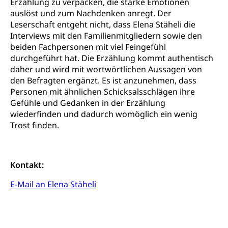
Erzählung zu verpacken, die starke Emotionen
Kunst & Kultur (Luzern Tourismus)
Kulturpolitik, Sprachförderung, Denkmalpflege,
auslöst und zum Nachdenken anregt. Der
kulturelles Angebot, Kulturerbe, kulturelles Erbe,
Nachwuchsförderung, Vermittlung, Selektive
Leserschaft entgeht nicht, dass Elena Stäheli die
Förderung, Kulturausschreibungen, Kulturpreis,
Interviews mit den Familienmitgliedern sowie den
Werkbeitrag, Produktionsbeitrag, Recherche,
beiden Fachpersonen mit viel Feingefühl
Bildende Kunst, Angewandte Kunst, Theater/Tanz,
durchgeführt hat. Die Erzählung kommt authentisch
Musik, Entwicklung, Programmbeiträge,
daher und wird mit wortwörtlichen Aussagen von
Filmförderung, Regionale Förderfonds,
den Befragten ergänzt. Es ist anzunehmen, dass
Werkankäufe, Kunstankäufe, Kunst und Bau, Schule
Personen mit ähnlichen Schicksalsschlägen ihre
und Kultur, Kulturgesuche, Kulturvermittlung
Gefühle und Gedanken in der Erzählung
Kulturförderung und Vermittlung
wiederfinden und dadurch womöglich ein wenig
Trost finden.
Angebote für Schulklassen
Mobilität
Zentralschweizer Filmförderung
Schiene und öffentlicher Verkehr
Kontakt:
Schienenverkehr, Zugverkehr, Bahnverkehr,
E-Mail an Elena Stäheli
Transportmittel, öffentlicher Verkehr
Verkehrsverbund Luzern VVL
Schifffahrt
Öffentlicher Verkehr Luzern Mobil
Schiffsverkehr, Binnenschifffahrt, Seeschifffahrt,