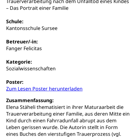
Gesundheitsförderung
Trauerverarbeitung nach dem Unfalltod eines Kindes
Mutterschaftsversicherung, Krankenversicherung,
– Das Portrait einer Familie
Unfallversicherung, Invalidenversicherung,
Prävention (Polizei)
Sozialhilfe
Schule:
Suchtprävention
Kranken- und Unfallversicherung
Sucht und Drogen
Kantonsschule Sursee
Gesundheitsversorgung
(gruezi.lu.ch)
Drogenabhängigkeit, Drogensucht,
Betreuer/-in:
Medikamentenabhängigkeit,
Krankenversicherung (WAS Luzern)
Fanger Felicitas
Arzneimittelabhängigkeit, Suchtkrankheit,
Existenzsicherung - Sozialhilfe
Drogenabhängige, Drogensüchtige,
Betäubungsmittel, Suchtmittel, Psychopharmaka
Kategorie:
Soziales und Gesellschaft (Dienststelle)
Sozialwissenschaften
Fachstelle Sucht Region Luzern
Gesundheitsversorgung
Opferhilfe
Poster:
Drogen (Polizei)
Gesundheitsversorgung, Spital, Pflegeinitiative,
Arbeitslosenversicherung (WAS Luzern)
Zum Lesen Poster herunterladen
Ambulant vor stationär, AVOS, Patientendossier
Sucht
Invalidenversicherung (WAS Luzern)
Zusammenfassung:
Gesundheitsversorgung
AHV / IV
Soziale Sicherheit
Elena Stäheli thematisiert in ihrer Maturaarbeit die
Trauerverarbeitung einer Familie, aus deren Mitte ein
Altersrente, Invalidenrente, Witwenrente,
Sozialversicherung, Vorsorgeeinrichtung,
Kind durch einen Fahrradunfall abrupt aus dem
Pensionskasse, erste Säule, zweite Säule, dritte
Leben gerissen wurde. Die Autorin stellt in Form
Säule, Hilflosenentschädigung,
eines Buches den vierstufigen Trauerprozess (vgl.