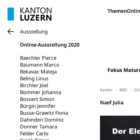
Sonderschul
Studienbeihilfe
Themen
Onlin
Heilpädagogi
Stipendien U
Universität
Fachstelle St
Technische Hoch
Ausstellung
Hochschulbildung
Finanzielle 
Hochschule Luze
Online-Ausstellung 2020
(Dachorganisati
swissunivers
Baechler Pierce
Vorschule
Baumann Marco
Kindergarten, Ki
Fokus Matur
Bekavac Mateja
Beling Linus
Kinderbetre
Birchler Jöel
Kanton
BKD
DG
Bommer Johanna
Frühe Förde
Gesundheit und 
Bossert Simon
Naef Julia
Bürgin Jennifer
Konsumenten
Busse-Grawitz Fiona
Dahinden Dominic
Konsumentenrech
Donner Tamara
Erschöpfung, nat
Felder Carlo