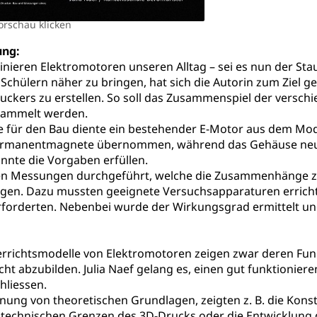
rgung, Spital, Pflegeinitiative, Ambulant vor stationär, AVOS, Pat
orschau klicken
versorgung
ng:
ieren Elektromotoren unseren Alltag – sei es nun der Sta
alidenrente, Witwenrente, Sozialversicherung, Vorsorgeeinrichtung, 
Schülern näher zu bringen, hat sich die Autorin zum Ziel ge
ädigung, Ergänzungsleistungen, Altersvorsorge, Todesfallversiche
ruckers zu erstellen. So soll das Zusammenspiel der versch
sammelt werden.
tschädigung (WAS Luzern)
AHV-Hinterlassenenrente (WA
 für den Bau diente ein bestehender E-Motor aus dem Mode
stelle AHV/IV
Ergänzungsleistungen (EL) (WAS Luzern)
ng, körperliche Behinderung, geistige Behinderung, psychische 
ermanentmagnete übernommen, während das Gehäuse neu k
nnte die Vorgaben erfüllen.
n (WAS Luzern)
 Sport
Menschen mit Behinderungen
den Messungen durchgeführt, welche die Zusammenhänge 
gen. Dazu mussten geeignete Versuchsapparaturen errichte
en
rforderten. Nebenbei wurde der Wirkungsgrad ermittelt und
ibliotheken
richtsmodelle von Elektromotoren zeigen zwar deren Funkt
rchiv, Landesbibliothek
cht abzubilden. Julia Naef gelang es, einen gut funktionier
hliessen.
 Luzern
Zentral- und Hochschulbibliothek
Archiv der 
richtungen
ung von theoretischen Grundlagen, zeigten z. B. die Kons
technischen Grenzen des 3D-Drucks oder die Entwicklung d
, Bibliotheken