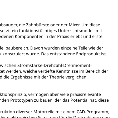
ientendossier
ubsauger, die Zahnbürste oder der Mixer. Um diese
Pensionskasse, erste Säule, zweite Säule, dritte Säule,
setzt, ein funktionstüchtiges Unterrichtsmodell mit
rung
iedenen Komponenten in der Praxis erlebt und erste
S Luzern)
AHV-Beiträge (WAS Luzern)
llbaubereich. Davon wurden einzelne Teile wie der
AHV-Altersrente (WAS Luzern)
Behinderung, Erwerbsunfähigkeit, Behinderte
onstruiert wurde. Das entstandene Endprodukt ist
zwischen Stromstärke-Drehzahl-Drehmoment-
t werden, welche vertiefte Kenntnisse im Bereich der
 die Ergebnisse mit der Theorie verglichen.
ionsprinzip, vermögen aber viele praxisrelevante
enden Prototypen zu bauen, der das Potential hat, diese
Denkmalpflege
truktion diverser Motorteile mit einem CAD-Programm,
er elektronischen Schaltung für die Drehzahlmessung,