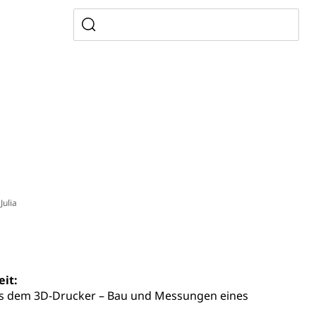
ldienste
Betreuungsangebote
Schulliste
usbildung Pflege HF oder Studium Pflege FH
ldung
itäre Ausbildung, akademische Ausbildung,
t, Weiterbildung, Forschung, Entwicklung, Dienstleistungen,
en Hochschule Luzern hslu
e Luzern, PH Luzern, UniLU, swissuniversities
gesmutter, Freiwilliges Kindergarten Jahr
erung
Kindergarten & Basisstufe
Julia
mentenorganisation, parallele Einfuhr, regionale
eit:
artell, Cassis-deDijon-Prinzip
s dem 3D-Drucker – Bau und Messungen eines