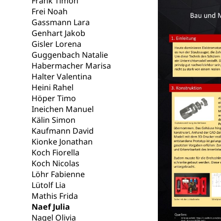
Lebensmittel
Frank Timon
Krankenversi
Frei Noah
Unfallversicheru
Gassmann Lara
Genhart Jakob
Krankenversi
Lebensmittels
Gisler Lorena
Guggenbach Natalie
Obligatorisc
sichere Lebensmi
Habermacher Marisa
Trinkwasser
Halter Valentina
Prävention
Heini Rahel
Gesundheitsvors
Höper Timo
Sekundärprävent
Ineichen Manuel
Kälin Simon
Darmkrebsvo
Soziale Sicher
Kaufmann David
Suchtpräven
Sozialversicheru
Kionke Jonathan
Invalidenversich
Koch Fiorella
Koch Nicolas
Kranken- und 
Sucht und Dr
Löhr Fabienne
Lütolf Lia
Soziales und 
Drogenabhängigk
Mathis Frida
Drogensüchtige,
Invalidenver
Naef Julia
Nagel Olivia
Fachstelle S
Gesundheitsv