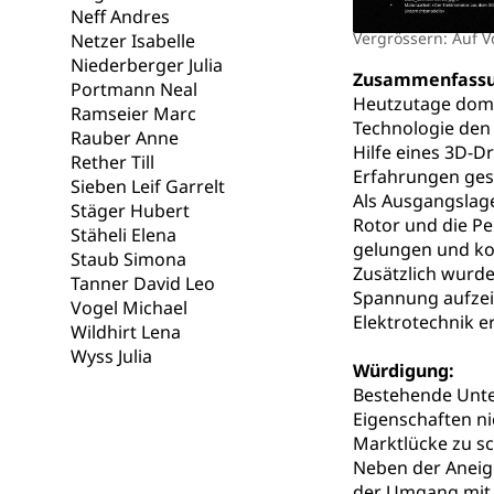
Neff Andres
Gesundheitsverso
Vergrössern: Auf V
Netzer Isabelle
Niederberger Julia
Gesundheits
Zusammenfassu
AHV / IV
Portmann Neal
Heutzutage domin
Ramseier Marc
Altersrente, Inv
Technologie den 
Rauber Anne
Hilflosenentsch
Hilfe eines 3D-D
Rether Till
Erfahrungen ge
Hilfslosenen
Sieben Leif Garrelt
Behinderung
Als Ausgangslage
Stäger Hubert
Informations
Körperbehinderu
Rotor und die P
Stäheli Elena
gelungen und ko
Staub Simona
IV-Leistunge
Inklusion im
Zusätzlich wur
Tanner David Leo
Spannung aufzei
Vogel Michael
Kultur und Medi
Elektrotechnik e
Wildhirt Lena
Wyss Julia
Würdigung:
Archive und B
Bestehende Unter
Bücher, Bundesa
Eigenschaften ni
Marktlücke zu sc
Staatsarchiv
Kulturelle Ein
Neben der Aneign
der Umgang mit 
Museen, Theater