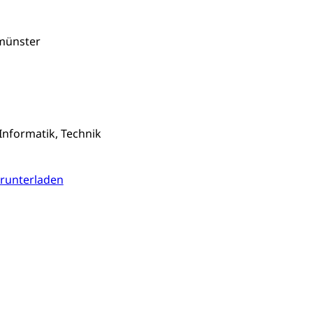
ung, Krankenkasse
münster
)
allversicherung
eit
ion, Tabakprävention, Primärprävention,
Informatik, Technik
ndheitsförderung
Prävention (Polizei)
runterladen
icherung, Krankenversicherung, Unfallversicherung,
(WAS Luzern)
Existenzsicherung - Sozialhilfe
sicherung (WAS Luzern)
gigkeit, Suchtkrankheit, Drogenabhängige,