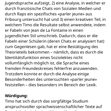
Jugendsprache aufzeigt, 2) eine Analyse, in welcher er
Staatsarchiv Luzern
Kulturelle Einrichtungen
durch französische Chats von Sozialen Medien und
durch Raps ein spezifisches «parler jeune» aus
Zentral- und Hochschulbibliothek
Museen, Theater, Bibliotheken
Fribourg untersucht hat und 3) einen kreativen Teil, in
Archiv der Denkmalpflege
welchem Timo die Resultate selbst anwendete, indem
Dienststelle Kultur
Kulturförderung
er Fabeln von Jean de La Fontaine in einen
Kunst & Kultur (Luzern Tourismus)
Kulturpolitik, Sprachförderung, Denkmalpflege,
jugendlichen Stil umschrieb. Dadurch, dass er die
kulturelles Angebot, Kulturerbe, kulturelles Erbe,
Fabeln einer Schülerin (deren Chats er analysiert hat)
Nachwuchsförderung, Vermittlung, Selektive
zum Gegenlesen gab, hat er eine Bestätigung des
Förderung, Kulturausschreibungen, Kulturpreis,
Theorieteils bekommen – nämlich, dass es durch die
Werkbeitrag, Produktionsbeitrag, Recherche,
Identitätsfunktion eines Soziolektes nicht
Bildende Kunst, Angewandte Kunst, Theater/Tanz,
vollumfänglich möglich ist, die Sprache eines
Musik, Entwicklung, Programmbeiträge,
Filmförderung, Regionale Förderfonds,
fremden Freundeskreises fehlerfrei anzuwenden.
Werkankäufe, Kunstankäufe, Kunst und Bau, Schule
Trotzdem konnte er durch die Analyse einige
und Kultur, Kulturgesuche, Kulturvermittlung
Besonderheiten des untersuchten «parler jeune»
feststellen – dies besonders im Bereich der Lexik.
Kulturförderung und Vermittlung
Würdigung:
Angebote für Schulklassen
Mobilität
Timo hat sich durch das sorgfältige Studium
Zentralschweizer Filmförderung
anspruchsvoller sprachwissenschaftlicher Texte auf
Schiene und öffentlicher Verkehr