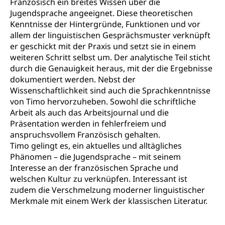
Französisch ein breites Wissen über die
Jugendsprache angeeignet. Diese theoretischen
Schienenverkehr, Zugverkehr, Bahnverkehr,
Kenntnisse der Hintergründe, Funktionen und vor
Transportmittel, öffentlicher Verkehr
allem der linguistischen Gesprächsmuster verknüpft
Verkehrsverbund Luzern VVL
er geschickt mit der Praxis und setzt sie in einem
Schifffahrt
weiteren Schritt selbst um. Der analytische Teil sticht
Öffentlicher Verkehr Luzern Mobil
Schiffsverkehr, Binnenschifffahrt, Seeschifffahrt,
durch die Genauigkeit heraus, mit der die Ergebnisse
Flussschifffahrt
dokumentiert werden. Nebst der
Wissenschaftlichkeit sind auch die Sprachkenntnisse
Schifffahrt (Strassenverkehrsamt)
Strasse
von Timo hervorzuheben. Sowohl die schriftliche
Autoverkehr, Lastwagenverkehr, Schwerverkehr,
Arbeit als auch das Arbeitsjournal und die
leistungsabhängige Schwerverkehrsabgabe,
Präsentation werden in fehlerfreiem und
Langsamverkehr, Transportmittel, Auto, Motorrad,
anspruchsvollem Französisch gehalten.
Individualverkehr
Timo gelingt es, ein aktuelles und alltägliches
Phänomen – die Jugendsprache – mit seinem
zentras (Betrieb und Unterhalt LU, OW, NW,
Interesse an der französischen Sprache und
ZG)
welschen Kultur zu verknüpfen. Interessant ist
Persönliches
Strassenverkehrsamt
zudem die Verschmelzung moderner linguistischer
Merkmale mit einem Werk der klassischen Literatur.
Verkehr und Infrastruktur vif
Zivilstand
Kantonsstrassen
Geburt, Heirat, Ehe, Partnerschaft, Tod,