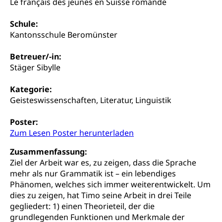
Le français des jeunes en Suisse romande
Gesundheitsversorgung
AHV / IV
Soziale Sicherheit
Schule:
Altersrente, Invalidenrente, Witwenrente,
Kantonsschule Beromünster
Sozialversicherung, Vorsorgeeinrichtung,
Pensionskasse, erste Säule, zweite Säule, dritte
Säule, Hilflosenentschädigung,
Betreuer/-in:
Ergänzungsleistungen, Altersvorsorge,
Stäger Sibylle
Todesfallversicherung
Kategorie:
Hilfslosenentschädigung (WAS Luzern)
Behinderung
Geisteswissenschaften, Literatur, Linguistik
AHV-Hinterlassenenrente (WAS Luzern)
Körperbehinderung, körperliche Behinderung,
Poster:
geistige Behinderung, psychische Behinderung,
AHV-Beiträge (WAS Luzern)
Erwerbsunfähigkeit, Behinderte
Zum Lesen Poster herunterladen
Informationsstelle AHV/IV
Zusammenfassung:
Inklusion im Sport
Ziel der Arbeit war es, zu zeigen, dass die Sprache
Ergänzungsleistungen (EL) (WAS Luzern)
Menschen mit Behinderungen
mehr als nur Grammatik ist – ein lebendiges
Kultur und Medien
AHV-Altersrente (WAS Luzern)
Phänomen, welches sich immer weiterentwickelt. Um
dies zu zeigen, hat Timo seine Arbeit in drei Teile
IV-Leistungen (WAS Luzern)
Archive und Bibliotheken
gegliedert: 1) einen Theorieteil, der die
Bücher, Bundesarchiv, Landesbibliothek
grundlegenden Funktionen und Merkmale der