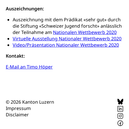
Zivilstandsamt, Zivilstandsregiste
Auszeichnungen:
Zivilstandswesen
Adoption
Auszeichnung mit dem Prädikat «sehr gut» durch
die Stiftung «Schweizer Jugend forscht» anlässlich
Adoptivkind, Adoptiveltern, Adoptionsvermittlung,
der Teilnahme am
Nationalen Wettbewerb 2020
Adoptionsverfahren, elterliche Gewalt, elterliche
Virtuelle Ausstellung Nationaler Wettbewerb 2020
Sorge
Video/Präsentation Nationaler Wettbewerb 2020
Adoption
Aufenthaltsbewilligungen
Kontakt:
Niederlassungsbewilligung, Aufenthalt,
Niederlassung, Wohnsitz
E-Mail an Timo Höper
Amt für Migration
Ausweise und Bescheinigungen
Reisepass, Identitätskarte, Visum, Geburtsurkunde
Jagdausweis, Fischereiausweis
Einbürgerung
© 2026 Kanton Luzern
Impressum
Strafregisterauszug bestellen
Nationalität, Staatsangehörigkeit,
Disclaimer
Staatsbürgerschaft, Bürgerrecht, Erwerb des
Waffen, Sprengstoffe und Pyrotechnik
Bürgerrechts, Verlust des Bürgerrechts,
Einbürgerungsverfahren