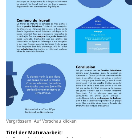
Tabakprävention, Primärprävention,
Sekundärprävention, Tertiärprävention
Darmkrebsvorsorge
Soziale Sicherheit
Kantonales Tabakpräventionsprogramm
Sozialversicherungen, Sozialpolitik,
Arbeitslosenversicherung,
Gesundheitsförderung
Mutterschaftsversicherung, Krankenversicherung,
Unfallversicherung, Invalidenversicherung,
Prävention (Polizei)
Sozialhilfe
Suchtprävention
Kranken- und Unfallversicherung
Sucht und Drogen
Gesundheitsversorgung
(gruezi.lu.ch)
Drogenabhängigkeit, Drogensucht,
Medikamentenabhängigkeit,
Krankenversicherung (WAS Luzern)
Arzneimittelabhängigkeit, Suchtkrankheit,
Existenzsicherung - Sozialhilfe
Drogenabhängige, Drogensüchtige,
Betäubungsmittel, Suchtmittel, Psychopharmaka
Soziales und Gesellschaft (Dienststelle)
Fachstelle Sucht Region Luzern
Gesundheitsversorgung
Opferhilfe
Vergrössern: Auf Vorschau klicken
Drogen (Polizei)
Gesundheitsversorgung, Spital, Pflegeinitiative,
Arbeitslosenversicherung (WAS Luzern)
Ambulant vor stationär, AVOS, Patientendossier
Titel der Maturaarbeit:
Sucht
Invalidenversicherung (WAS Luzern)