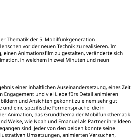
ientendossier
Pensionskasse, erste Säule, zweite Säule, dritte Säule,
der Thematik der 5. Mobilfunkgeneration
rung
Menschen vor der neuen Technik zu realisieren. Im
, einen Animationsfilm zu gestalten, veränderte sich
S Luzern)
AHV-Beiträge (WAS Luzern)
 Animation, in welchem in zwei Minuten und neun
AHV-Altersrente (WAS Luzern)
Behinderung, Erwerbsunfähigkeit, Behinderte
gebnis einer inhaltlichen Auseinandersetzung, eines Zeit
m Engagement und viel Liebe fürs Detail animieren
elbildern und Ansichten gekonnt zu einem sehr gut
e und eine spezifische Formensprache, die in
der Animation, das Grundthema der Mobilfunkthematik
 und Weise, wie Noah und Emanuel als Partner ihre Ideen
gegangen sind. Jeder von den beiden konnte seine
Denkmalpflege
illustrativen Umsetzungen, animierten Versuchen,