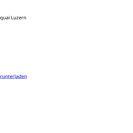
ung, Krankenkasse
quai Luzern
)
allversicherung
eit
ion, Tabakprävention, Primärprävention,
runterladen
ndheitsförderung
Prävention (Polizei)
icherung, Krankenversicherung, Unfallversicherung,
(WAS Luzern)
Existenzsicherung - Sozialhilfe
sicherung (WAS Luzern)
gigkeit, Suchtkrankheit, Drogenabhängige,