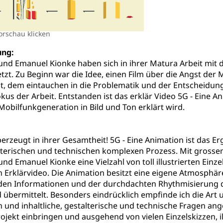
ucht Region Luzern
Drogen (Polizei)
Sucht
ersorgung
rgung, Spital, Pflegeinitiative, Ambulant vor stationär, AVOS, Pat
orschau klicken
versorgung
ng:
alidenrente, Witwenrente, Sozialversicherung, Vorsorgeeinrichtung, 
nd Emanuel Kionke haben sich in ihrer Matura Arbeit mit 
ädigung, Ergänzungsleistungen, Altersvorsorge, Todesfallversiche
zt. Zu Beginn war die Idee, einen Film über die Angst der 
it, dem eintauchen in die Problematik und der Entscheidung
tschädigung (WAS Luzern)
AHV-Hinterlassenenrente (WA
Fokus der Arbeit. Entstanden ist das erklär Video 5G - Eine
stelle AHV/IV
Ergänzungsleistungen (EL) (WAS Luzern)
ng, körperliche Behinderung, geistige Behinderung, psychische 
Mobilfunkgeneration in Bild und Ton erklärt wird.
n (WAS Luzern)
 Sport
Menschen mit Behinderungen
erzeugt in ihrer Gesamtheit! 5G - Eine Animation ist das Er
en
lterischen und technischen komplexen Prozess. Mit grosse
d Emanuel Kionke eine Vielzahl von toll illustrierten Einz
 Erklärvideo. Die Animation besitzt eine eigene Atmosphär
ibliotheken
den Informationen und der durchdachten Rhythmisierung 
rchiv, Landesbibliothek
d übermittelt. Besonders eindrücklich empfinde ich die Art
und inhaltliche, gestalterische und technische Fragen an
 Luzern
Zentral- und Hochschulbibliothek
Archiv der 
richtungen
rojekt einbringen und ausgehend von vielen Einzelskizzen, 