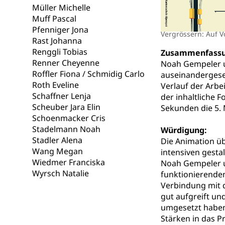
Fachstelle S
Gesundheitsv
Müller Michelle
Muff Pascal
Gesundheitsverso
Pfenniger Jona
Vergrössern: Auf V
Rast Johanna
Gesundheits
AHV / IV
Renggli Tobias
Zusammenfassu
Altersrente, Inv
Renner Cheyenne
Noah Gempeler u
Hilflosenentsch
Roffler Fiona / Schmidig Carlo
auseinandergeset
Roth Eveline
Verlauf der Arbe
Hilfslosenen
Behinderung
Schaffner Lenja
der inhaltliche 
Informations
Scheuber Jara Elin
Körperbehinderu
Sekunden die 5. 
Schoenmacker Cris
IV-Leistunge
Inklusion im
Stadelmann Noah
Würdigung:
Stadler Alena
Die Animation üb
Kultur und Medi
Wang Megan
intensiven gesta
Wiedmer Franciska
Noah Gempeler un
Wyrsch Natalie
funktionierenden
Archive und B
Verbindung mit 
Bücher, Bundesa
gut aufgreift un
umgesetzt haben 
Staatsarchiv
Kulturelle Ein
Stärken in das P