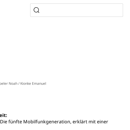
ldienste
Betreuungsangebote
Schulliste
usbildung Pflege HF oder Studium Pflege FH
ldung
itäre Ausbildung, akademische Ausbildung,
t, Weiterbildung, Forschung, Entwicklung, Dienstleistungen,
en Hochschule Luzern hslu
e Luzern, PH Luzern, UniLU, swissuniversities
gesmutter, Freiwilliges Kindergarten Jahr
erung
Kindergarten & Basisstufe
eler Noah / Kionke Emanuel
eit:
mentenorganisation, parallele Einfuhr, regionale
artell, Cassis-deDijon-Prinzip
 Die fünfte Mobilfunkgeneration, erklärt mit einer