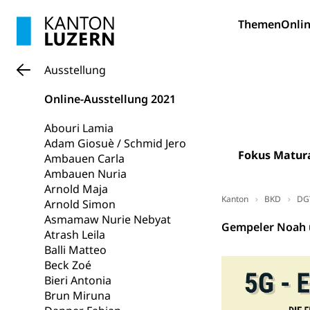
Sonderschul
Studienbeihilfe
Themen
Onlin
Heilpädagogi
Stipendien U
Universität
Fachstelle St
Technische Hoch
Ausstellung
Hochschulbildung
Finanzielle 
Hochschule Luze
Online-Ausstellung 2021
(Dachorganisati
Abouri Lamia
swissunivers
Vorschule
Adam Giosuè / Schmid Jero
Fokus Matur
Ambauen Carla
Kindergarten, Ki
Ambauen Nuria
Kinderbetre
Arnold Maja
Kanton
BKD
DG
Arnold Simon
Frühe Förde
Gesundheit und 
Asmamaw Nurie Nebyat
Gempeler Noah 
Atrash Leila
Balli Matteo
Konsumenten
Beck Zoé
Konsumentenrech
Bieri Antonia
Erschöpfung, nat
Brun Miruna