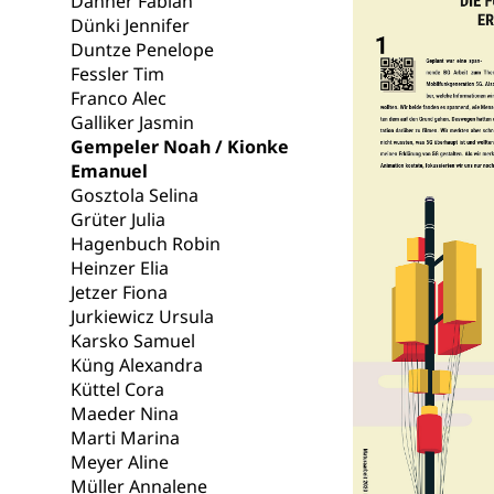
Danner Fabian
Lebensmittel
Krankenversi
Dünki Jennifer
Duntze Penelope
Unfallversicheru
Fessler Tim
Krankenversi
Franco Alec
Lebensmittels
Galliker Jasmin
Obligatorisc
sichere Lebensmi
Gempeler Noah / Kionke
Emanuel
Trinkwasser
Prävention
Gosztola Selina
Grüter Julia
Gesundheitsvors
Sekundärprävent
Hagenbuch Robin
Heinzer Elia
Darmkrebsvo
Soziale Sicher
Jetzer Fiona
Jurkiewicz Ursula
Suchtpräven
Sozialversicheru
Karsko Samuel
Invalidenversich
Küng Alexandra
Küttel Cora
Kranken- und 
Sucht und Dr
Maeder Nina
Soziales und 
Drogenabhängigk
Marti Marina
Drogensüchtige,
Meyer Aline
Invalidenver
Müller Annalene