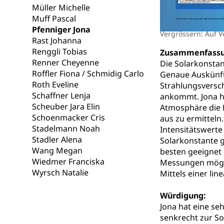
Müller Michelle
Gesundheits
AHV / IV
Muff Pascal
Altersrente, Inv
Pfenniger Jona
Vergrössern: Auf V
Hilflosenentsch
Rast Johanna
Renggli Tobias
Zusammenfassu
Hilfslosenen
Behinderung
Renner Cheyenne
Die Solarkonstan
Informations
Roffler Fiona / Schmidig Carlo
Körperbehinderu
Genaue Auskünft
Roth Eveline
Strahlungsversc
IV-Leistunge
Inklusion im
Schaffner Lenja
ankommt. Jona ha
Scheuber Jara Elin
Atmosphäre die 
Kultur und Medi
Schoenmacker Cris
aus zu ermitteln
Stadelmann Noah
Intensitätswerte
Stadler Alena
Solarkonstante g
Archive und B
Wang Megan
besten geeignet 
Bücher, Bundesa
Wiedmer Franciska
Messungen mögli
Wyrsch Natalie
Mittels einer li
Staatsarchiv
Kulturelle Ein
Würdigung:
Museen, Theater
Jona hat eine se
Dienststelle 
senkrecht zur S
Kulturförderu