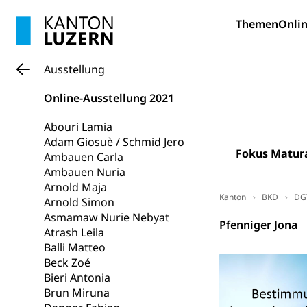
Fachstelle St
Technische Hoch
Themen
Onlin
Hochschulbildung
Finanzielle 
Hochschule Luze
(Dachorganisati
Ausstellung
swissunivers
Vorschule
Online-Ausstellung 2021
Kindergarten, Ki
Abouri Lamia
Kinderbetre
Adam Giosuè / Schmid Jero
Fokus Matur
Ambauen Carla
Frühe Förde
Gesundheit und 
Ambauen Nuria
Arnold Maja
Kanton
BKD
DG
Arnold Simon
Konsumenten
Asmamaw Nurie Nebyat
Pfenniger Jona
Konsumentenrech
Atrash Leila
Erschöpfung, nat
Balli Matteo
Beck Zoé
Lebensmittel
Krankenversi
Bieri Antonia
Brun Miruna
Unfallversicheru