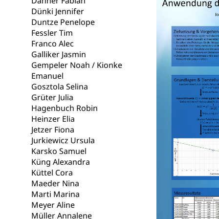
Danner Fabian
Krankenversi
Dünki Jennifer
Lebensmittels
Duntze Penelope
Obligatorisc
sichere Lebensmi
Fessler Tim
Franco Alec
Trinkwasser
Prävention
Galliker Jasmin
Gempeler Noah / Kionke
Gesundheitsvors
Sekundärprävent
Emanuel
Gosztola Selina
Darmkrebsvo
Soziale Sicher
Grüter Julia
Hagenbuch Robin
Suchtpräven
Sozialversicheru
Heinzer Elia
Invalidenversich
Jetzer Fiona
Jurkiewicz Ursula
Kranken- und 
Sucht und Dr
Karsko Samuel
Soziales und 
Drogenabhängigk
Küng Alexandra
Drogensüchtige,
Küttel Cora
Invalidenver
Maeder Nina
Fachstelle S
Gesundheitsv
Marti Marina
Meyer Aline
Gesundheitsverso
Müller Annalene