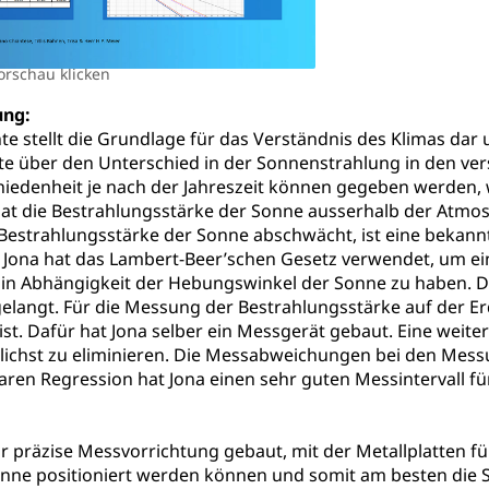
versorgung
alidenrente, Witwenrente, Sozialversicherung, Vorsorgeeinrichtung, 
orschau klicken
ädigung, Ergänzungsleistungen, Altersvorsorge, Todesfallversiche
ng:
tschädigung (WAS Luzern)
AHV-Hinterlassenenrente (WA
te stellt die Grundlage für das Verständnis des Klimas dar 
stelle AHV/IV
Ergänzungsleistungen (EL) (WAS Luzern)
ng, körperliche Behinderung, geistige Behinderung, psychische 
e über den Unterschied in der Sonnenstrahlung in den ver
hiedenheit je nach der Jahreszeit können gegeben werden
n (WAS Luzern)
 Sport
Menschen mit Behinderungen
t die Bestrahlungsstärke der Sonne ausserhalb der Atmosp
Bestrahlungsstärke der Sonne abschwächt, ist eine bekann
en
. Jona hat das Lambert-Beer’schen Gesetz verwendet, um ei
 in Abhängigkeit der Hebungswinkel der Sonne zu haben. Du
elangt. Für die Messung der Bestrahlungsstärke auf der Erd
ibliotheken
ist. Dafür hat Jona selber ein Messgerät gebaut. Eine weit
rchiv, Landesbibliothek
chst zu eliminieren. Die Messabweichungen bei den Messu
nearen Regression hat Jona einen sehr guten Messintervall f
 Luzern
Zentral- und Hochschulbibliothek
Archiv der 
richtungen
, Bibliotheken
hr präzise Messvorrichtung gebaut, mit der Metallplatten 
Kultur
Kunst & Kultur (Luzern Tourismus)
onne positioniert werden können und somit am besten die 
ng