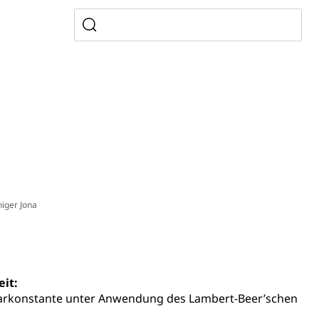
ldung
itäre Ausbildung, akademische Ausbildung,
t, Weiterbildung, Forschung, Entwicklung, Dienstleistungen,
en Hochschule Luzern hslu
e Luzern, PH Luzern, UniLU, swissuniversities
gesmutter, Freiwilliges Kindergarten Jahr
erung
Kindergarten & Basisstufe
iger Jona
mentenorganisation, parallele Einfuhr, regionale
artell, Cassis-deDijon-Prinzip
eit:
arkonstante unter Anwendung des Lambert-Beer’schen
ung, Krankenkasse