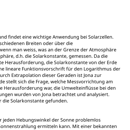
Pensionskasse, erste Säule, zweite Säule, dritte Säule,
rung
S Luzern)
AHV-Beiträge (WAS Luzern)
und findet eine wichtige Anwendung bei Solarzellen.
AHV-Altersrente (WAS Luzern)
Behinderung, Erwerbsunfähigkeit, Behinderte
schiedenen Breiten oder über die
, wenn man weiss, was an der Grenze der Atmosphäre
häre, d.h. die Solarkonstante, gemessen. Da die
te Herausforderung, die Solarkonstante von der Erde
ne lineare Funktionsvorschrift für den Logarithmus der
rch Extrapolation dieser Geraden ist Jona zur
e stellt sich die Frage, welche Messvorrichtung am
ere Herausforderung war, die Umwelteinflüsse bei den
ngen wurden von Jona betrachtet und analysiert.
ür die Solarkonstante gefunden.
Denkmalpflege
für jeden Hebungswinkel der Sonne problemlos
Sonnenstrahlung ermitteln kann. Mit einer bekannten