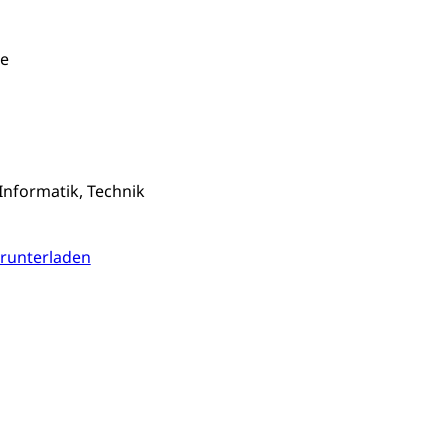
)
allversicherung
eit
ee
ion, Tabakprävention, Primärprävention,
Informatik, Technik
ndheitsförderung
Prävention (Polizei)
icherung, Krankenversicherung, Unfallversicherung,
runterladen
(WAS Luzern)
Existenzsicherung - Sozialhilfe
sicherung (WAS Luzern)
gigkeit, Suchtkrankheit, Drogenabhängige,
ientendossier